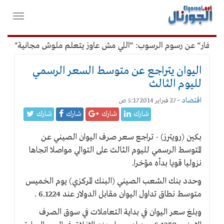
لقائمة
فتح
لرئيسية
واغلاق
القائمة
غفار" عن رسوم الرسوب: "اللي مش عاوز يتعلم ملوش مجانية"
أ
اليوان يتراجع عن متوسط السعر الرسمي
لليوم الثالث
اقتصاد
-
27 فبراير 2014 5:17 ص
شارك
شارك
شارك
شارك
بكين (رويترز) - تراجع سعر صرف اليوان الصيني عن
المتوسط الرسمي لليوم الثالث على التوالي مواصلا اتجاها
نزوليا قويا بدأه مؤخرا.
وحدد بنك الشعب الصيني (البنك المركزي) يوم الخميس
متوسط نطاق تداول اليوان مقابل الدولار عند 6.1224 .
وبلغ سعر اليوان في بداية التعاملات في سوق الصرف