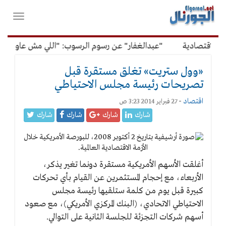
لقائمة
فتح
لرئيسية
واغلاق
القائمة
لاقتصادية
"عبدالغفار" عن رسوم الرسوب: "اللي مش عاوز يتعل
«وول ستريت» تغلق مستقرة قبل
تصريحات رئيسة مجلس الاحتياطي
اقتصاد
-
27 فبراير 2014 3:23 ص
شارك
شارك
شارك
شارك
أغلقت الأسهم الأمريكية مستقرة دونما تغير يذكر،
الأربعاء، مع إحجام المستثمرين عن القيام بأي تحركات
كبيرة قبل يوم من كلمة ستلقيها رئيسة مجلس
الاحتياطي الاتحادي، (البنك المركزي الأمريكي)، مع صعود
أسهم شركات التجزئة للجلسة الثانية على التوالي.