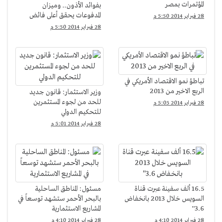
المؤتمرات بمصر
بفوائد الأذون.. وميزان
المدفوعات يحقق أعلى فائض
28 فبراير 2014 5:50 م
منذ 17 عامًا
28 فبراير 2014 5:50 م
تباطؤ نمو الاقتصاد الأمريكي في
الربع الاخير من 2013
وزير الاستثمار: قانون جديد
للحد من لجوء المستثمرين
28 فبراير 2014 5:05 م
للتحكيم الدولي
28 فبراير 2014 5:01 م
16.5 ألف سفينة عبرت قناة
مسئول: المناطق الساحلية
السويس خلال 2013 بانخفاض
بالبحر الأحمر ستشهد توسعاً في
3.6''
المشاريع الاستثمارية
28 فبراير 2014 4:10 م
28 فبراير 2014 4:10 م