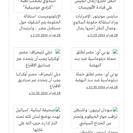
ساينس مونيتور: الإضرابات
الإيكونوميست: استقالة
وراء استقالة حكومة الببلاوي
الحكومة يثير الشكوك حول
..وعمال النقل أجبروا رجال
مستقبل مصر .. واستبدال
الجيش علي قيادة
الببلاوي بمحلب لعبة
28 فبراير 2014 5:59 م
28 فبراير 2014 5:59 م
الأتوبيسات
"كراسي موسيقية"
يو بي آي: مصر تطلق حملة
ديلي تليجراف: مصير أوكرانيا
دبلوماسية ضد سد النهضة
يجب أن يتحدد عبر صناديق
الاقتراع
28 فبراير 2014 12:36 م
28 فبراير 2014 12:36 م
سودان تربيون: واشنطن