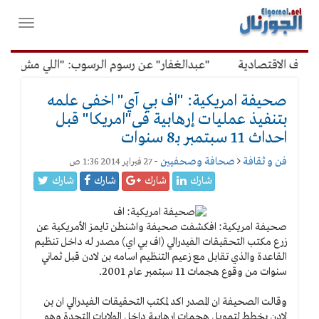
لقائمة
فتح
لرئيسية
واغلاق
القائمة
وف الاقتصادية
"عبدالغفار" عن رسوم الرسوب: "اللي مش عاوز ي
صحيفة امريكية: "اف بي آي" اخفى علمه
بتنفيذ عمليات إرهابية فى"امريكا" قبل
احداث 11 سبتمبر بـ8 سنوات
فن و ثقافة
صحافة وصحفيين
-
27 فبراير 2014 1:36 ص
شارك
شارك
شارك
شارك
صحيفة امريكية: اف
كشفت صحيفة واشنطن تايمز الأمريكية عن
زرع مكتب التحقيقات الفيدرالي (اف بي اي) مصدر له داخل تنظيم
القاعدة والذي تقابل مع زعيم التنظيم اسامه بن لادن قبل ثماني
سنوات من وقوع هجمات 11 سبتمبر عام 2001.
وقالت الصحيفة ان المصدر اكد لمكتب التحقيقات الفيدرالي ان بن
لادن يخطط لتمويل هجمات ارهابية داخل الولايات المتحدة وهو