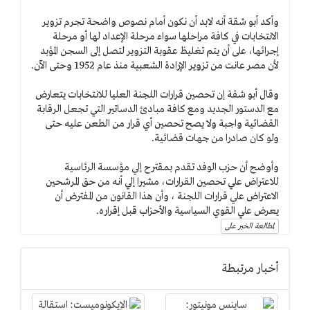
وأكد أبو شقة أنه لابد أن نكون أمام نصوص واضحة تجرم تزوير
الانتخابات في كافة مراحلها سواء مرحلة الإعداد لها أو مرحلة
إجرائها، على أن يتم تغليظ عقوبة التزوير لتصل إلى السجن المؤبد
لأن مصر عانت من تزوير الإرادة الشعبية منذ عام 1952 وحتى الآن.
وقال أبو شقة إن تحصين قرارات اللجنة العليا للانتخابات يتعارض
مع الدستور الجديد ومع كافة مبادئ الدساتير التي تجعل الرقابة
القضائية واجبة ولا يصح تحصين أي قرار من الطعن عليه حتى
ولو كان صادرا من جهات قضائية.
وأوضح أن حزب الوفد تقدم بمقترح إلي مؤسسة الرئاسية
للاعتراض علي تحصين القرارات، مشيرا إلي أنه من حق المرشحين
الاعتراض علي قرارات اللجنة ، وأن هذا القانون من المفترض أن
يعرض علي القوي السياسية والأحزاب قبل إقراره.
لمطالعة الخبر على
أخبار مرتبطة