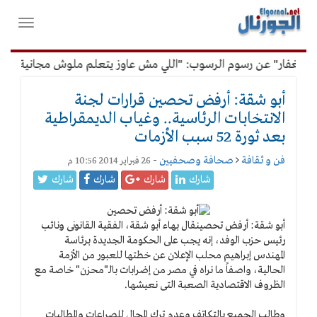
لقائمة
فتح
لرئيسية
واغلاق
القائمة
غفار" عن رسوم الرسوب: "اللي مش عاوز يتعلم ملوش مجانية"
أ
أبو شقة: أرفض تحصين قرارات لجنة
الانتخابات الرئاسية.. وغياب الديمقراطية
بعد ثورة 52 سبب الأزمات
فن و ثقافة
صحافة وصحفيين
-
26 فبراير 2014 10:56 م
شارك
شارك
شارك
شارك
أبو شقة: أرفض تحصين
قال بهاء أبو شقة، الفقية القانونى ونائب
رئيس حزب الوفد، إنه يجب على الحكومة الجديدة برئاسة
المهندس إبراهيم محلب الإعلان عن خطتها للعبور من الأزمة
الحالية، واصفاً ما نراه في مصر من إضرابات بالـ"محزن" خاصة مع
الظروف الاقتصادية الصعبة التى نعيشها.
وطالب الجميع بالتكاتف وعدم ترك المجال للصراعات والمطالبات