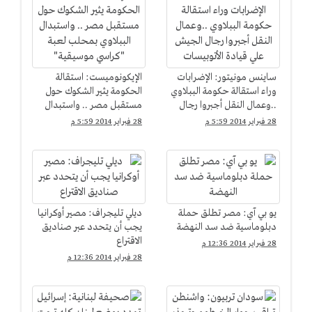
ساينس مونيتور: الإضرابات
الإيكونوميست: استقالة
وراء استقالة حكومة الببلاوي
الحكومة يثير الشكوك حول
..وعمال النقل أجبروا رجال
مستقبل مصر .. واستبدال
الجيش علي قيادة
الببلاوي بمحلب لعبة
28 فبراير 2014 5:59 م
28 فبراير 2014 5:59 م
الأتوبيسات
"كراسي موسيقية"
يو بي آي: مصر تطلق حملة
ديلي تليجراف: مصير أوكرانيا
دبلوماسية ضد سد النهضة
يجب أن يتحدد عبر صناديق
الاقتراع
28 فبراير 2014 12:36 م
28 فبراير 2014 12:36 م