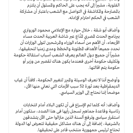
الفئوية، مشيراً إلى أنه يجب على الحاكم والمسئول أن يلتزم
بالمصارحة والمكاشفة في التواصل مع الشعب باعتبار أن مشاركة
الشعب في الحكم احترام لإرادته.
وأضاف أبو شقة ، خلال حواره مع الإعلامي محمود الورواري
ببرنامج الحدث المصري المُذاع عبر شاشة العربية الحدث مساء
الأربعاء، أن الأهم من أسماء الوزراء والمرشحين لتولى الوزارات أن
نحدد جميعاً الأهداف المطلوبة والخطط ومدى زمنيا لتحقيقها،
مشيراً أن جميع دول العالم يعرف الشعب أسباب استقالة حكومة
وتكليف حكومة أخرى فعندما يكون هناك تقصير من وزير أو
حكومة يتم اقالتها.
وأوضح أننا لا نعرف الوسيلة والمبرر لتغيير الحكومة، لافتاً أن غياب
الديمقراطية بعد ثورة 52 سبب الأزمات التي نعاني منها الآن،
موضحاً إننا نحتاج إلى الوزير السياسي.
وأضاف: أنه كلما تم الإسراع فى أن تكون البلاد أمام انتخابات
رئاسية وقاعدة جماهير تسجل رأيها فى هذا الصدد، ستكون أمام
استقرار سياسى وترفع ألسنة الذين مازالوا حتى الآن يتشدقون
بالشرعية، إضافة إلى أن هناك مشاكل حقيقية تتعرض لها الدولة
تحتاج لرئيس جمهورية منتخب قادر على تحقيقها.