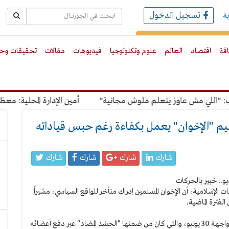
تسجيل الدخول
ة
رك بالبريد الالكترونى
افة
اقتصاد
العالم
علوم وتكنولوجيا
فيديوهات
مقالات
تحقيقات وحو
لي مش عاوز يتعلم ملوش مجانية"
أمين الإدارة المحلية: معظم ال
نظيم "الإخوان" يعمل بكفاءة رغم حبس قياداته
شارك
شارك
شارك
شارك
 الإسلامية، أن الإخوان المسلمين إدراك متأخر للواقع السياسي، مشيراً
لفترة الماضية.
وأضاف أن الإخوان قد عملوا خلال الفترة الماضية بعدة خطط لمواجهة 30 يونيو، والتي كان من ضمنها "الحشد المضاد" عبر دفع أعضائه