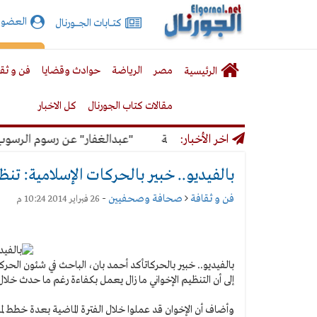
الجورنال
العضوي
كتـــابات الجـــــورنال
نت
لقائمة
إشت
مصر
الرياضة
حوادث وقضايا
فن و ثق
الرئيسية
لرئيسية
مقالات كتاب الجورنال
كل الاخبار
ة وندرك الظروف الاقتصادية
اخر الأخبار:
"عبدالغفار" عن رسوم الرسوب: "ال
بالفيديو.. خبير بالحركات الإسلامية: ت
فن و ثقافة
صحافة وصحفيين
-
26 فبراير 2014 10:24 م
بالفيديو.. خبير بالحركات
أكد أحمد بان، الباحث في شئون الحركات
إلى أن التنظيم الإخواني ما زال يعمل بكفاءة رغم ما حدث خلال ا