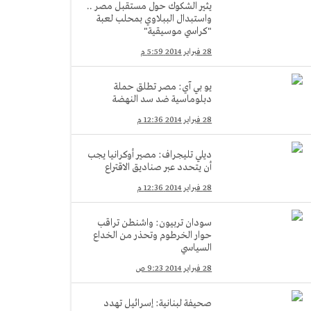
يثير الشكوك حول مستقبل مصر ..
واستبدال الببلاوي بمحلب لعبة
"كراسي موسيقية"
28 فبراير 2014 5:59 م
يو بي آي: مصر تطلق حملة
دبلوماسية ضد سد النهضة
28 فبراير 2014 12:36 م
ديلي تليجراف: مصير أوكرانيا يجب
أن يتحدد عبر صناديق الاقتراع
28 فبراير 2014 12:36 م
سودان تربيون: واشنطن تراقب
حوار الخرطوم وتحذر من الخداع
السياسي
28 فبراير 2014 9:23 ص
صحيفة لبنانية: إسرائيل تهدد