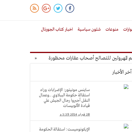
ارات
منوعات
شئون سياسية
اخبار كتاب الجورنال
مهرولين للتصالح أصحاب عقارات محظورة
«ديل بوسكي» لم يقرر بعد ح
أخر الأخبار
ساينس مونيتور: الإضرابات وراء
استقالة حكومة الببلاوي ..وعمال
النقل أجبروا رجال الجيش علي
قيادة الأتوبيسات
28 فبراير 2014 5:59 م
الإيكونوميست: استقالة الحكومة