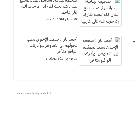
صحيفة لبنانية: إسرائيل تهدد بوضع
لبنان كله تحت النار إذا رد حزب الله
على غارتها
28 فبراير 2014 8:51 ص
ي
أحمد بان : ضعف الإخوان سبب
لجوئهم إلى التفاوض..وأدركت
الواقع متأخرا
27 فبراير 2014 10:42 م