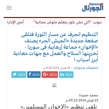
لقائمة
فتح
لرئيسية
واغلاق
القائمة
ب: "اللي مش عاوز يتعلم ملوش مجانية"
أمين الإدارة المحلية: 
التنظيم انحرف عن مسار الثورة فتلقى
صفعة جديدة «الجيش الحر» يصنف
«الإخوان» جماعة إرهابية فى سوريا -
تخزينها السلاح والعمل مع جهات معادية
أبرز أسباب ا
تحقيقات وحوارات
-
26 فبراير 2014 8:29 م
شارك
شارك
شارك
شارك
محمد حميدة
25 فبراير 2014 05:22 م
تلقى تنظيم «الإخوان المسلمين»