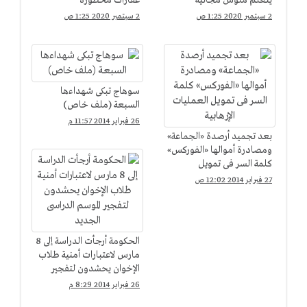
يتعلم ملوش مجانية"
عقارات محظورة
2 سبتمبر 2020 1:25 ص
2 سبتمبر 2020 1:25 ص
سوهاج تبكى شهداءها
السبعة (ملف خاص)
26 فبراير 2014 11:57 م
بعد تجميد أرصدة «الجماعة»
ومصادرة أموالها «الفوركس»
كلمة السر فى تمويل
العمليات الإرهابية
27 فبراير 2014 12:02 ص
الحكومة أرجأت الدراسة إلى 8
مارس لاعتبارات أمنية طلاب
الإخوان يحشدون لتفجير
الموسم الدراسى الجديد
26 فبراير 2014 8:29 م