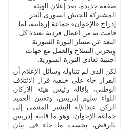
صفعة
جديدة، بعد إعلان الهيئة
المشتركة للجيش السورى الحر
إدراج «الإخوان»
جماعة
إرهابية، لما
قامت به من أعمال فردية بعيدة كل
البعد
عن
مسار
الثورة
السورية
وتخزين
السلاح
والعمل
مع
جهات
أجنبية تعادى
الثورة
السورية.
لكن الذى لم تتناوله وسائل الإعلام أن
القرار
جاء على خلفية قرار الائتلاف
الوطنى، بإقالة رئيس هيئة الأركان
اللواء سليم إدريس، وتعيين العميد
الركن عبدالإله البشير المنتمى إلى
جماعة
الإخوان، وهو ما قابله إدريس
بالرفض، بحسب ما جاء فى بيان