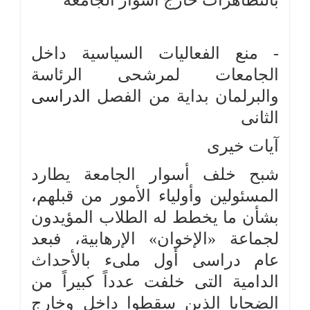
بالتظاهرات خارج أسوار الجامعة
- منع الفعاليات السياسية داخل
الجامعات لمرشحى الرئاسة
والبرلمان بداية من الفصل
الدراسى
الثانى
آيات خيرى
شبح خلف أسوار الجامعة يطارد
المسئولين وأولياء الأمور من قبلهم،
بشأن ما يخطط له الطلاب المؤيدون
لجماعة «الإخوان» الإرهابية، فبعد
عام دراسى أول ملىء بالأحداث
الدامية التى خلفت عدداً كبيراً من
الضحايا الذين سقطوا داخل وخارج