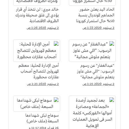
اتحاد اليد يعلن حضور
خالد ميري: لن نتخذ أي قرار
الجماهير المونديال بنسبة
يؤدي إلى غلق صحيفة وندرك
50% حال استمرار كورونا
الظروف الاقتصادية
2 سبتمبر 2020 1:33 ص
2 سبتمبر 2020 1:26 ص
"عبدالغفار" عن رسوم
أمين الإدارة المحلية: معظم
الرسوب: "اللي مش عاوز
المهرولين للتصالح أصحاب
يتعلم ملوش مجانية"
عقارات محظورة
2 سبتمبر 2020 1:25 ص
2 سبتمبر 2020 1:25 ص
سوهاج تبكى شهداءها
السبعة (ملف خاص)
26 فبراير 2014 11:57 م