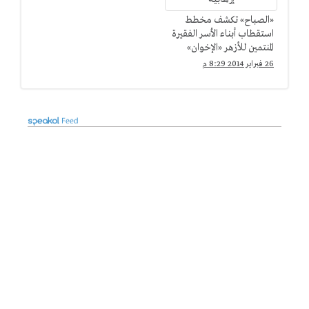
«الصباح» تكشف مخطط
استقطاب أبناء الأسر الفقيرة
المنتمين للأزهر «الإخوان»
تجند «طلاب ثانوى» لتنفيذ
26 فبراير 2014 8:29 م
عمليات إرهابية