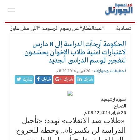
لقائمة
فتح
لرئيسية
واغلاق
القائمة
ادية
"عبدالغفار" عن رسوم الرسوب: "اللي مش عاوز يتعلم ملو
الحكومة أرجأت الدراسة إلى 8 مارس
لاعتبارات أمنية طلاب الإخوان يحشدون
لتفجير الموسم الدراسى الجديد
تحقيقات وحوارات
-
26 فبراير 2014 8:29 م
شارك
شارك
شارك
شارك
صوره ارشيفيه
الصباح
26 فبراير 2014 09:12 م
«طلاب ضد الانقلاب» تهدد: «تأجيل
الدراسة
لن يكسرنا».. وخطة للخروج