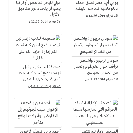
يو بي آي: مصر تطلق حملة
ديلي تليجراف: مصير أوكرانيا
دبلوماسية ضد سد النهضة
يجب أن يتحدد عبر صناديق
الاقتراع
28 فبراير 2014 12:36 م
28 فبراير 2014 12:36 م
سودان تربيون: واشنطن
تراقب حوار الخرطوم وتحذر
صحيفة لبنانية: إسرائيل
من الخداع السياسي
تهدد بوضع لبنان كله تحت
النار إذا رد حزب الله على
28 فبراير 2014 9:23 ص
غارتها
28 فبراير 2014 8:51 ص
الصحف الإماراتية تنتقد
أحمد بان : ضعف الإخوان