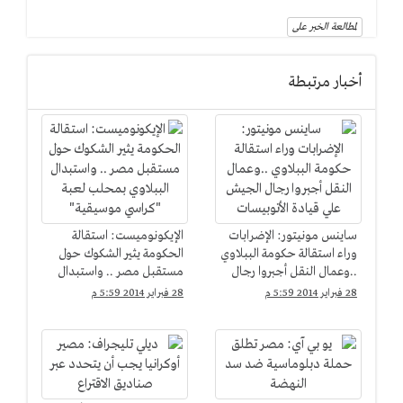
لمطالعة الخبر على
أخبار مرتبطة
ساينس مونيتور: الإضرابات
الإيكونوميست: استقالة
وراء استقالة حكومة الببلاوي
الحكومة يثير الشكوك حول
..وعمال النقل أجبروا رجال
مستقبل مصر .. واستبدال
الجيش علي قيادة
الببلاوي بمحلب لعبة
28 فبراير 2014 5:59 م
28 فبراير 2014 5:59 م
الأتوبيسات
"كراسي موسيقية"