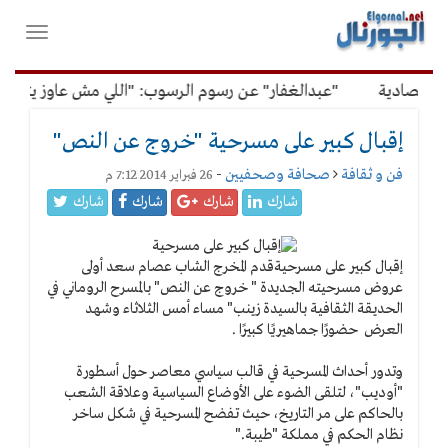
لقائمة
فتح
لرئيسية
واغلاق
القائمة
قتصادية
"عبدالغفار" عن رسوم الرسوب: "اللي مش عاوز يتعلم م
إقبال كبير على مسرحية "خروج عن النص"
فن و ثقافة
صحافة وصحفيين
-
26 فبراير 2014 7:12 م
شارك
شارك
شارك
شارك
إقبال كبير على مسرحية
قدم المخرج الشاب عصام سعد أولى
عروض مسرحيته الجديدة " خروج عن النص" بالمسرح الروماني في
الحديقة الثقافية بالسيدة زينب" مساء أمس الثلاثاء وشهد
العرض حضورًا جماهيريًا كبيرًا .
وتدور أحداث المسرحية في قالب سياسي معاصر حول أسطورة
"أوديب"، لتلقى الضوء على الأوضاع السياسية وعلاقة الشعب
بالحاكم على مر التاريخ، حيث تفضح المسرحية في شكل ساخر
نظام الحكم في مملكة "طيبة."