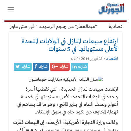
لقائمة
فتح
لرئيسية
واغلاق
القائمة
اقتصادية
"عبدالغفار" عن رسوم الرسوب: "اللي مش عاوز يتعلم 
ارتفاع مبيعات المنازل في الولايات المتحدة
لأعلى مستوياتها في 5 سنوات
اقتصاد
-
26 فبراير 2014 7:05 م
شارك
شارك
شارك
شارك
ارتفعت مبيعات المنازل الجديدة، التي تقطنها أسرة
واحدة في الولايات المتحدة، لأعلى مستوياتها في خمسة
أعوام ونصف العام في يناير الماضي، وهو ما قد يساهم في
تهدئة المخاوف من ركود حاد في سوق الإسكان.
وقالت وزارة التجارة الأمريكية، الأربعاء، إن المبيعات قفزت
9.6% إلى مستوى سنوي معدل موسميا قدره 468 ألف