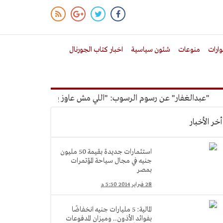
ارات
منوعات
شئون سياسية
اخبار كتاب الجورنال
بدالغفار" عن رسوم الرسوب: "اللي مش عاوز يتعلم ملوش مجانية"
أخر الأخبار
استثمارات جديدة بقيمة 50 مليون
جنيه في مجال سياحة المؤتمرات
بمصر
28 فبراير 2014 5:50 م
المالية: 5 مليارات جنيه انخفاضًا
بفوائد الأذون.. وميزان المدفوعات