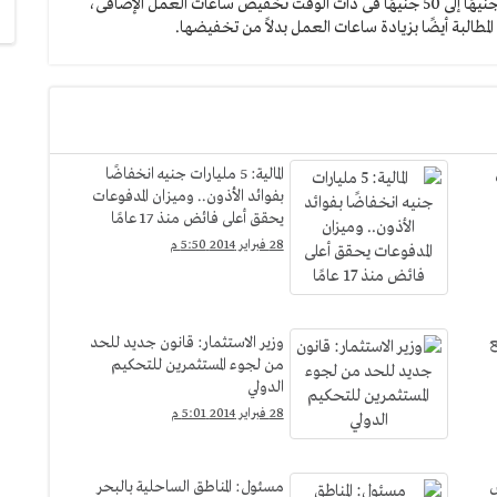
50 جنيهًا يوميًا لتناقضه بين طلب زيادة البدل النقدى من 36 جنيهًا إلى 50 جنيهًا فى ذات الوقت تخفيض ساعات العمل الإضافى،
 المطالبة أيضًا بزيادة ساعات العمل بدلاً من تخفيضها.
ن
المالية: 5 مليارات جنيه انخفاضًا
بفوائد الأذون.. وميزان المدفوعات
يحقق أعلى فائض منذ 17 عامًا
28 فبراير 2014 5:50 م
ع
وزير الاستثمار: قانون جديد للحد
من لجوء المستثمرين للتحكيم
الدولي
28 فبراير 2014 5:01 م
س
مسئول: المناطق الساحلية بالبحر