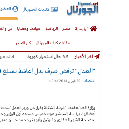
الجورنال
العضوي
كتـــابات الجـــــورنال
نت
لقائمة
إشت
مصر
الرياضة
حوادث وقضايا
فن و ثق
الرئيسية
لرئيسية
مقالات كتاب الجورنال
كل الاخبار
مونديال بنسبة 50% حال استمرار كورونا
اخر الأخبار:
خالد ميري: لن
"العدل" ترفض صرف بدل إعاشة بمبلغ 500 جنيه للعاملين بمصلحة الشهر العقاري
اقتصاد
-
26 فبراير 2014 6:41 م
وزارة العدل
عقدت اللجنة المشكلة بقرار من وزير العدل لبحث الفرو
أعضائها، برئاسة المستشار عزت خميس مساعد أول الوزير وحضور
بمصلحة الشهر العقارى والتوثيق وأبو بكر محمد حسن مدير ع