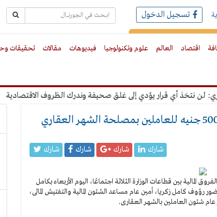
تسجيل الدخول
ة
رك بالبريد الالكترونى
افة
اقتصاد
العالم
علوم وتكنولوجيا
فيديوهات
مقالات
تحقيقات وحو
 نتخذ أي قرار يؤدي إلى غلق صحيفة وندرك الظروف الاقتصادية
"ع
شارك
شارك
شارك
شارك
ق المالية بين قطاعات الوزارة الثلاثة اجتماعًا، اليوم الأربعاء بكامل
 رؤوف كامل زكريا، أمين عام مساعد الشئون المالية والتفتيش المالى،
ام شئون العاملين بالشهر العقارى.