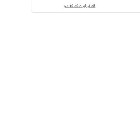
28 فبراير 2014 4:10 م