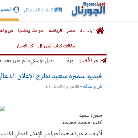
الجورنال
العضوي
كتـــابات الجـــــورنال
نت
لقائمة
إشت
مصر
الرياضة
حوادث وقضايا
فن و ثق
الرئيسية
لرئيسية
مقالات كتاب الجورنال
كل الاخبار
 للتصالح أصحاب عقارات محظورة
اخر الأخبار:
«ديل بوسكي» لم يقرر بعد حارسه ال
فيديوـ سميرة سعيد تطرح الإعلان الدعائي 
فن و ثقافة
-
26 فبراير 2014 3:42 م
سميرة سعيد
كتب ـ محمد طعيمة:
أفرجت سميرة سعيد أخيرا عن الإعلان الدعائي لكليب أغ