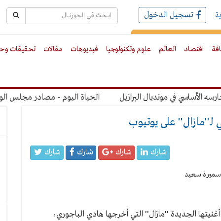
تسجيل الدخول
ة
رك بالبريد الالكترونى
افة
اقتصاد
العالم
علوم وتكنولوجيا
فيديوهات
مقالات
تحقيقات وحو
أساسي في مونديال البرازيل
الحياة اليوم - مصادر مجلس الوزراء : الحكومة بها 31 وزير بخلاف وزير الدفاع 7
لـ''مازال'' على يوتيوب
شارك
شارك
شارك
شارك
نيتها الجديدة ''مازال'' التي أخرجها هادي الباجوري،