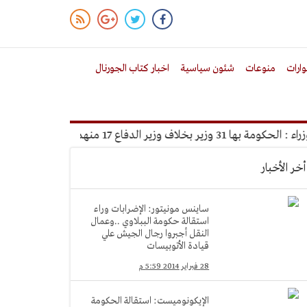
ارات
منوعات
شئون سياسية
اخبار كتاب الجورنال
1 منهم من حكومة الببلاوي
أخر الأخبار
ساينس مونيتور: الإضرابات وراء
استقالة حكومة الببلاوي ..وعمال
النقل أجبروا رجال الجيش علي
قيادة الأتوبيسات
28 فبراير 2014 5:59 م
الإيكونوميست: استقالة الحكومة