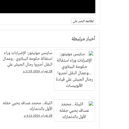
لمطالعة الخبر على
أخبار مرتبطة
ساينس مونيتور: الإضرابات وراء
استقالة حكومة الببلاوي ..وعمال
النقل أجبروا رجال الجيش علي
قيادة الأتوبيسات
28 فبراير 2014 5:59 م
الليلة.. محمد عساف يحيي حفله
الأول بالدنمارك
28 فبراير 2014 4:12 م