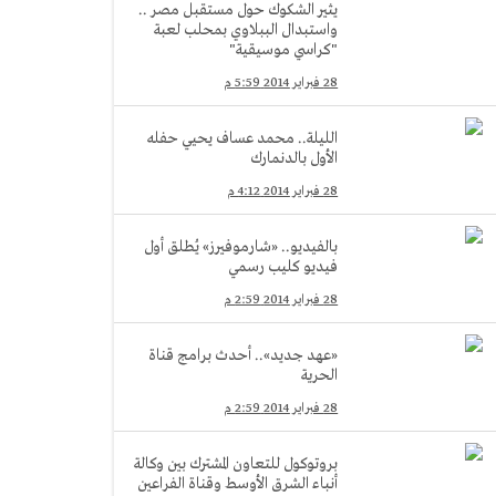
يثير الشكوك حول مستقبل مصر ..
واستبدال الببلاوي بمحلب لعبة
"كراسي موسيقية"
28 فبراير 2014 5:59 م
الليلة.. محمد عساف يحيي حفله
الأول بالدنمارك
28 فبراير 2014 4:12 م
بالفيديو.. «شارموفيرز» يُطلق أول
فيديو كليب رسمي
28 فبراير 2014 2:59 م
«عهد جديد».. أحدث برامج قناة
الحرية
28 فبراير 2014 2:59 م
بروتوكول للتعاون المشترك بين وكالة
أنباء الشرق الأوسط وقناة الفراعين