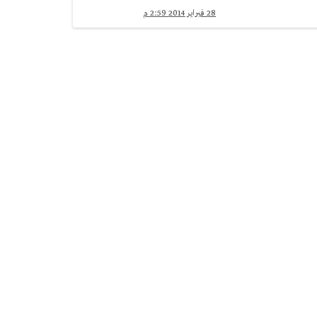
28 فبراير 2014 2:59 م