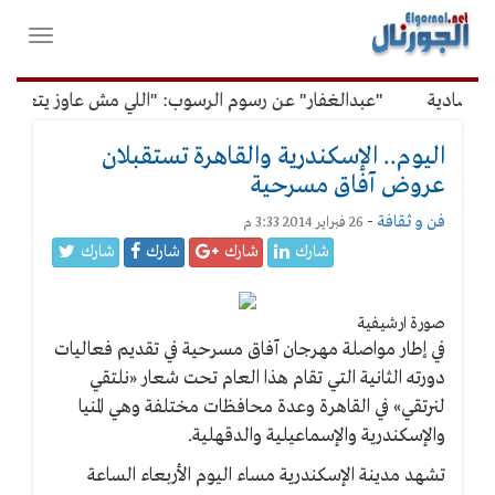
لقائمة
فتح
لرئيسية
واغلاق
القائمة
صادية
"عبدالغفار" عن رسوم الرسوب: "اللي مش عاوز يتعلم ملو
اليوم.. الإسكندرية والقاهرة تستقبلان
عروض آفاق مسرحية
فن و ثقافة
-
26 فبراير 2014 3:33 م
شارك
شارك
شارك
شارك
صورة ارشيفية
في إطار مواصلة مهرجان آفاق مسرحية في تقديم فعاليات
دورته الثانية التي تقام هذا العام تحت شعار «نلتقي
لنرتقي» في القاهرة وعدة محافظات مختلفة وهي المنيا
والإسكندرية والإسماعيلية والدقهلية.
تشهد مدينة الإسكندرية مساء اليوم الأربعاء الساعة