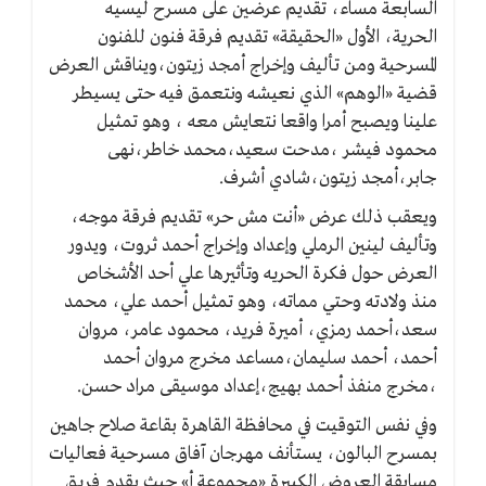
السابعة مساء، تقديم عرضين على مسرح ليسيه
الحرية، الأول «الحقيقة» تقديم فرقة فنون للفنون
المسرحية ومن تأليف وإخراج أمجد زيتون،ويناقش العرض
قضية «الوهم» الذي نعيشه ونتعمق فيه حتى يسيطر
علينا ويصبح أمرا واقعا نتعايش معه ، وهو تمثيل
محمود فيشر ،مدحت سعيد،محمد خاطر،نهى
جابر،أمجد زيتون،شادي أشرف.
ويعقب ذلك عرض «أنت مش حر» تقديم فرقة موجه،
وتأليف لينين الرملي وإعداد وإخراج أحمد ثروت، ويدور
العرض حول فكرة الحريه وتأثيرها علي أحد الأشخاص
منذ ولادته وحتي مماته، وهو تمثيل أحمد علي، محمد
سعد،أحمد رمزي، أميرة فريد، محمود عامر، مروان
أحمد، أحمد سليمان،مساعد مخرج مروان أحمد
،مخرج منفذ أحمد بهيج،إعداد موسيقى مراد حسن.
وفي نفس التوقيت في محافظة القاهرة بقاعة صلاح جاهين
بمسرح البالون، يستأنف مهرجان آفاق مسرحية فعاليات
مسابقة العروض الكبيرة «مجموعة أ» حيث يقدم فريق