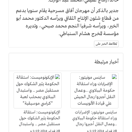
خالد،راماج عفيفي،محمد عبد الوارث.
جدير بالذكر أن مهرجان آفاق مسرحية يقام سنويا بدعم
من قطاع شئون الإنتاج الثقافي ويرأسه الدكتور محمد أبو
الخير، ويرأسه شرفيا النجم محمد صبحي، وتديره
مؤسسة المخرج هشام السنباطي.
لمطالعة الخبر على
أخبار مرتبطة
ساينس مونيتور: الإضرابات
الإيكونوميست: استقالة
وراء استقالة حكومة الببلاوي
الحكومة يثير الشكوك حول
..وعمال النقل أجبروا رجال
مستقبل مصر .. واستبدال
الجيش علي قيادة
الببلاوي بمحلب لعبة
28 فبراير 2014 5:59 م
28 فبراير 2014 5:59 م