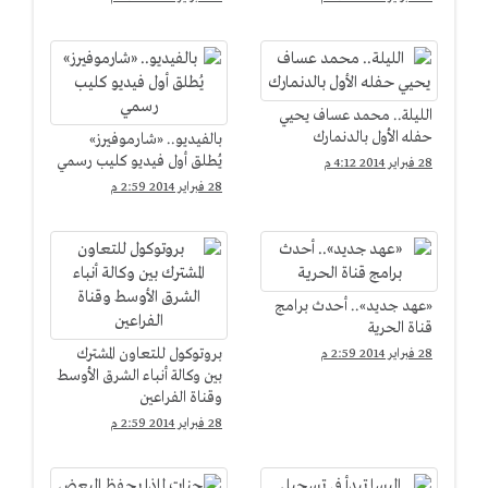
الأتوبيسات
"كراسي موسيقية"
الليلة.. محمد عساف يحيي
حفله الأول بالدنمارك
بالفيديو.. «شارموفيرز»
يُطلق أول فيديو كليب رسمي
28 فبراير 2014 4:12 م
28 فبراير 2014 2:59 م
«عهد جديد».. أحدث برامج
قناة الحرية
بروتوكول للتعاون المشترك
28 فبراير 2014 2:59 م
بين وكالة أنباء الشرق الأوسط
وقناة الفراعين
28 فبراير 2014 2:59 م