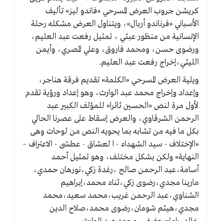
كريشن جروب العرض المسرحي «فاندو ليز» تأليف
الأسباني «فرناندو أربال»، ويتناول العرض مشكله رحلة
الإنسانية من منظور عبثي ، تمثيل رفعت عبد العليم،
ورضوى حسن، ومحمد فاروق، وعلي المصري، وأيمن
الليثي،إخراج رفعت عبد العليم.
ويلية العرض المسرحي «الكلمة» تقديم فرقة هناجر،
وإعداد وإخراج محمد عبد الوارث، وهو إعداد ورؤية تقدم
لأول مرة لنص «الحسين ثائرا» للمؤلف الكبير عبد
الرحمن الشرقاوي، والعرض إسقاط على عصرنا الحالي
بكل ما فيه من تشابه بما يحويه النص من لوحات وهى
«الإختلاف - سيد الشهداء - ا لعشاق - عطشى - الاعتراف –
النهاية» ولكن بشكل مختلف، وهو تمثيل أحمد
أسامة،عبد الرحمن صالح ،رغدة زكي،نورهان حمدي،
مارينا مجدي،رضوى زكي،ثناء محمد،إبراهيم
الشناوي،عبد الرحمن غريب،محمد سعيد،محمد
مجدي،هيثم شومان،رضوى محمد،صلاح الدين