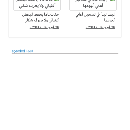
إليسا تبدأ في تسجيل أغاني
جنات لماذا يحفظ البعض
ألبومها
أغنياتي ولا يعرف شكلي
28 فبراير 2014 2:03 م
28 فبراير 2014 2:03 م