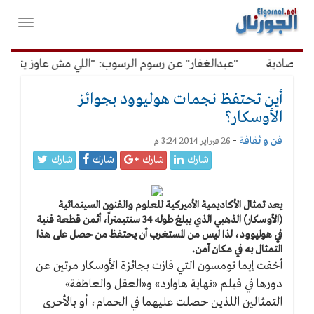
لقائمة
فتح
لرئيسية
واغلاق
القائمة
تصادية
"عبدالغفار" عن رسوم الرسوب: "اللي مش عاوز يتعلم مل
أين تحتفظ نجمات هوليوود بجوائز
الأوسكار؟
فن و ثقافة
-
26 فبراير 2014 3:24 م
شارك
شارك
شارك
شارك
يعد تمثال الأكاديمية الأميركية للعلوم والفنون السينمائية
(الأوسكار) الذهبي الذي يبلغ طوله 34 سنتيمتراً، أثمن قطعة فنية
في هوليوود، لذا ليس من المستغرب أن يحتفظ من حصل على هذا
التمثال به في مكان آمن.
أخفت إيما تومسون التي فازت بجائزة الأوسكار مرتين عن
دورها في فيلم «نهاية هاوارد» و«العقل والعاطفة»
التمثالين اللذين حصلت عليهما في الحمام، أو بالأحرى