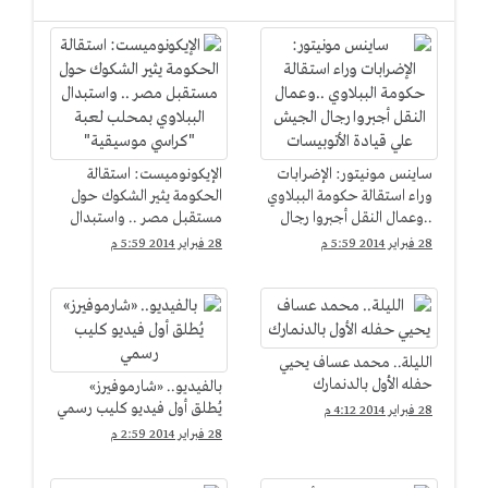
ساينس مونيتور: الإضرابات
الإيكونوميست: استقالة
وراء استقالة حكومة الببلاوي
الحكومة يثير الشكوك حول
..وعمال النقل أجبروا رجال
مستقبل مصر .. واستبدال
الجيش علي قيادة
الببلاوي بمحلب لعبة
28 فبراير 2014 5:59 م
28 فبراير 2014 5:59 م
الأتوبيسات
"كراسي موسيقية"
الليلة.. محمد عساف يحيي
حفله الأول بالدنمارك
بالفيديو.. «شارموفيرز»
يُطلق أول فيديو كليب رسمي
28 فبراير 2014 4:12 م
28 فبراير 2014 2:59 م