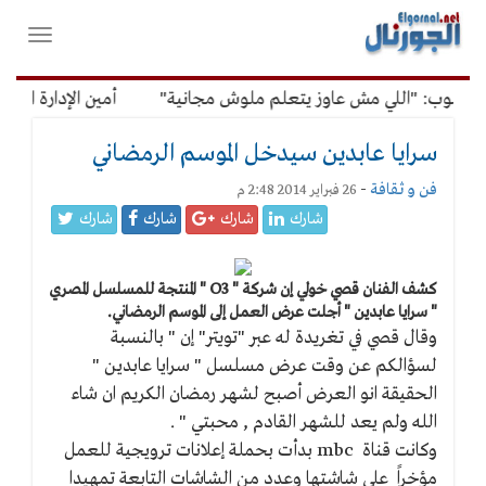
لقائمة
فتح
لرئيسية
واغلاق
القائمة
رسوب: "اللي مش عاوز يتعلم ملوش مجانية"
أمين الإدارة المحلي
سرايا عابدين سيدخل الموسم الرمضاني
فن و ثقافة
-
26 فبراير 2014 2:48 م
شارك
شارك
شارك
شارك
كشف الفنان قصي خولي إن شركة " O3 " المنتجة للمسلسل المصري
" سرايا عابدين " أجلت عرض العمل إلى الموسم الرمضاني.
وقال قصي في تغريدة له عبر "تويتر" إن " بالنسبة
لسؤالكم عن وقت عرض مسلسل " سرايا عابدين "
الحقيقة انو العرض أصبح لشهر رمضان الكريم ان شاء
الله ولم يعد للشهر القادم , محبتي " .
وكانت قناة mbc بدأت بحملة إعلانات ترويجية للعمل
مؤخراً على شاشتها وعدد من الشاشات التابعة تمهيدا