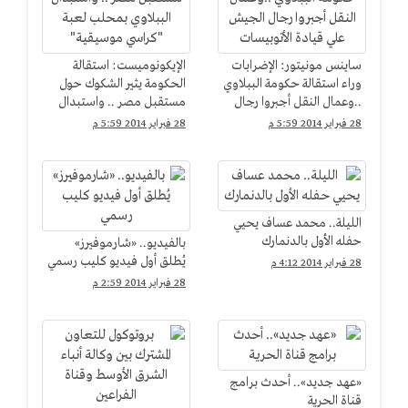
ساينس مونيتور: الإضرابات
الإيكونوميست: استقالة
وراء استقالة حكومة الببلاوي
الحكومة يثير الشكوك حول
..وعمال النقل أجبروا رجال
مستقبل مصر .. واستبدال
الجيش علي قيادة
الببلاوي بمحلب لعبة
28 فبراير 2014 5:59 م
28 فبراير 2014 5:59 م
الأتوبيسات
"كراسي موسيقية"
الليلة.. محمد عساف يحيي
حفله الأول بالدنمارك
بالفيديو.. «شارموفيرز»
يُطلق أول فيديو كليب رسمي
28 فبراير 2014 4:12 م
28 فبراير 2014 2:59 م
«عهد جديد».. أحدث برامج
قناة الحرية