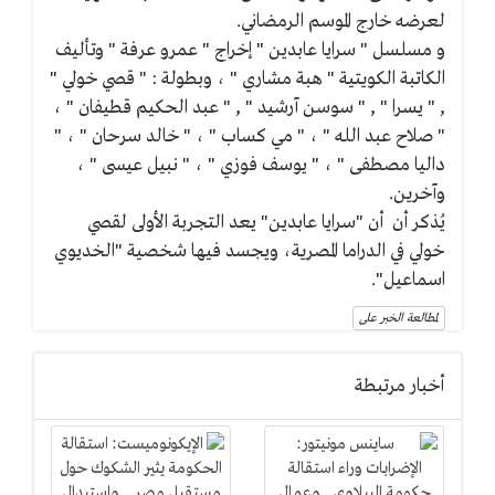
لعرضه خارج الموسم الرمضاني.
و مسلسل " سرايا عابدين " إخراج " عمرو عرفة " وتأليف
الكاتبة الكويتية " هبة مشاري " ، وبطولة : " قصي خولي "
, " يسرا " , " سوسن آرشيد " , " عبد الحكيم قطيفان " ،
" صلاح عبد الله " ، " مي كساب " ، " خالد سرحان " ، "
داليا مصطفى " ، " يوسف فوزي " ، " نبيل عيسى " ،
وآخرين.
يُذكر أن أن "سرايا عابدين" يعد التجربة الأولى لقصي
خولي في الدراما المصرية، ويجسد فيها شخصية "الخديوي
اسماعيل".
لمطالعة الخبر على
أخبار مرتبطة