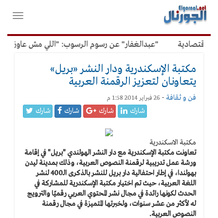
لقائمة
فتح
لرئيسية
واغلاق
القائمة
اقتصادية
"عبدالغفار" عن رسوم الرسوب: "اللي مش عاوز يتعلم 
مكتبة الإسكندرية ودار النشر «بريل»
يتعاونان لتعزيز الرقمنة العربية
فن و ثقافة
-
26 فبراير 2014 1:58 م
شارك
شارك
شارك
شارك
مكتبة الاسكندرية
تعاونت مكتبة الإسكندرية مع دار النشر الهولندي "بريل" في إقامة
ورشة عمل تدريبية لرقمنة النصوص العربية، وذلك بمدينة ليدن
بهولندا، في إطار احتفالية دار بريل للنشر بالذكرى الـ400 لنشر
اللغة العربية، حيث تم اختيار مكتبة الإسكندرية للمشاركة في
الحدث لكونها رائدة في مجال نشر المحتوي العربي رقميًا والترويج
له لأكثر من عشر سنوات، ولخبرتها المتميزة في مجال رقمنة
النصوص العربية.