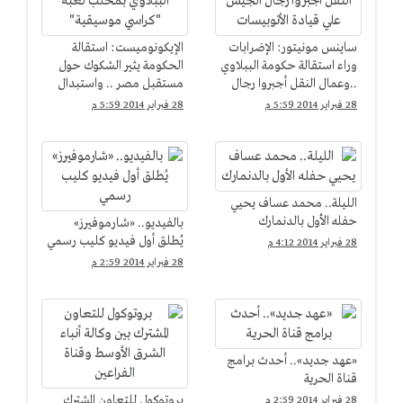
ساينس مونيتور: الإضرابات
الإيكونوميست: استقالة
وراء استقالة حكومة الببلاوي
الحكومة يثير الشكوك حول
..وعمال النقل أجبروا رجال
مستقبل مصر .. واستبدال
الجيش علي قيادة
الببلاوي بمحلب لعبة
28 فبراير 2014 5:59 م
28 فبراير 2014 5:59 م
الأتوبيسات
"كراسي موسيقية"
الليلة.. محمد عساف يحيي
حفله الأول بالدنمارك
بالفيديو.. «شارموفيرز»
يُطلق أول فيديو كليب رسمي
28 فبراير 2014 4:12 م
28 فبراير 2014 2:59 م
«عهد جديد».. أحدث برامج
قناة الحرية
بروتوكول للتعاون المشترك
28 فبراير 2014 2:59 م