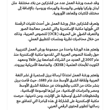
وقد ضمت ورشة العمل عدد من المشاركين من بلاد مختلفة مثل
لبنان وتركيا وتونس والبوسنة والهرسك وروسيا، بالإضافة إلى
مختلف المكتبات والمعاهد الأوروبية.
وتعرف المشاركين خلال ورشة العمل على أحدث تقنيات الرقمنة
التي طُورتها مكتبة الإسكندرية والتي تتضمن معالجة الصور
والتعرف الضوئي على الحروف (
OCR
) للنصوص العربية، وذلك
من خلال محاضرات نظرية وجلسات للتطبيق العملي.
وتعتبر هذه الورشة واحدة من مجموعة ورش العمل التدريبية
حول رقمنة النصوص العربية التي تقدمها مكتبة الإسكندرية منذ
عام 2007 إلى العديد من الشركاء كجامعة ييل
Yale
ومعهد
الكويت للأبحاث العلمية (
KISR
)، والجامعة الأمريكية ببيروت.
وتعتبر ورشة العمل امتدادًا لرسالة بريل المستمرة في نشر اللغة
العربية وثقافة الشرق الأوسط منذ عام 1683، حيث قامت بريل
بنشر مئات من الكتب والمطبوعات عن منطقة الشرق الأوسط
ومصر والدراسات الإسلامية، من أبرزها الموسوعة الإسلامية،
والمخطوطات الشرق أوسطية على الإنترنت. ومن ناحيتها، حرصت
مكتبة الإسكندرية على المشاركة في هذه المبادرة التي تتماشى مع
رسالتها لتطوير المحتوى الرقمي العربي.