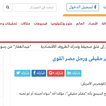
تسجيل الدخول
ة
رك بالبريد الالكترونى
افة
اقتصاد
العالم
علوم وتكنولوجيا
فيديوهات
مقالات
تحقيقات وحو
غلق صحيفة وندرك الظروف الاقتصادية
"عبدالغفار" عن رسوم الر
كر حقيقى ورجل مصر القوى
شارك
شارك
شارك
شارك
لسيسي بأنه "مفكر حقيقي"، مؤكدا أنه "سواء أحببته أم لم تحبه