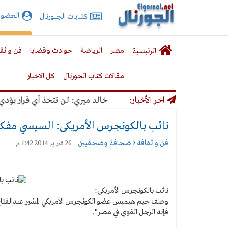
الجورنال
العضوي
كتـــابات الجـــــورنال
نت
لقائمة
إشت
مصر
الرياضة
حوادث وقضايا
فن و ثق
الرئيسية
لرئيسية
مقالات كتاب الجورنال
كل الاخبار
ا
اخر الأخبار:
خالد ميري: لن نتخذ أي قرار يؤدي إلى 
نائب بالكونجرس الأمريكى: السيسي مف
فن و ثقافة
صحافة وصحفيين
-
26 فبراير 2014 1:42 م
نائب بالكونجرس الأمريكى:
وصف جيم هيميس عضو الكونجرس الأمريكي المشير عبدالفتاح ا
فإنه الرجل القوي في مصر".