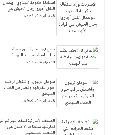
استقالة حكومة الببلاوي ..وعمال
النقل أجبروا رجال الجيش علي
قيادة الأتوبيسات
28 فبراير 2014 5:59 م
يو بي آي: مصر تطلق حملة
دبلوماسية ضد سد النهضة
28 فبراير 2014 12:36 م
سودان تربيون: واشنطن تراقب
حوار الخرطوم وتحذر من الخداع
السياسي
28 فبراير 2014 9:23 ص
الصحف الإماراتية تنتقد الجرائم الت
تمارسها سلطا ت الاحتلال على
الشعب الفلسطيني