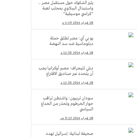
يثير الشكوك حول مستقبل مصر ..
واستبدال الببلاوي بمحلب لعبة
"كراسي موسيقية"
28 فبراير 2014 5:59 م
يو بي آي: مصر تطلق حملة
دبلوماسية ضد سد النهضة
28 فبراير 2014 12:36 م
ديلي تليجراف: مصير أوكرانيا يجب
أن يتحدد عبر صناديق الاقتراع
28 فبراير 2014 12:36 م
سودان تربيون: واشنطن تراقب
حوار الخرطوم وتحذر من الخداع
السياسي
28 فبراير 2014 9:23 ص
صحيفة لبنانية: إسرائيل تهدد