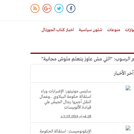
ارات
منوعات
شئون سياسية
اخبار كتاب الجورنال
سوب: "اللي مش عاوز يتعلم ملوش مجانية"
أمين الإدارة المحلية
أخر الأخبار
ساينس مونيتور: الإضرابات وراء
استقالة حكومة الببلاوي ..وعمال
النقل أجبروا رجال الجيش علي
قيادة الأتوبيسات
28 فبراير 2014 5:59 م
الإيكونوميست: استقالة الحكومة