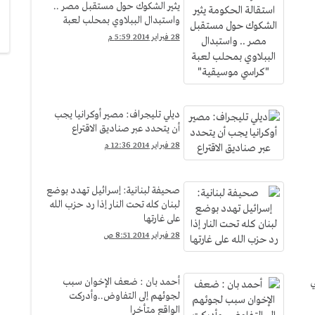
يثير الشكوك حول مستقبل مصر ..
واستبدال الببلاوي بمحلب لعبة
"كراسي موسيقية"
28 فبراير 2014 5:59 م
ديلي تليجراف: مصير أوكرانيا يجب
أن يتحدد عبر صناديق الاقتراع
28 فبراير 2014 12:36 م
صحيفة لبنانية: إسرائيل تهدد بوضع
لبنان كله تحت النار إذا رد حزب الله
على غارتها
28 فبراير 2014 8:51 ص
ي
أحمد بان : ضعف الإخوان سبب
لجوئهم إلى التفاوض..وأدركت
الواقع متأخرا