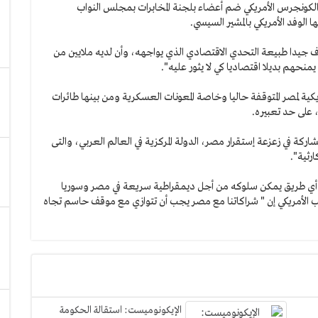
كونجرس الأمريكي ضم أعضاء بلجنة المخابرات بمجلس النواب
 الوفد الأمريكي بالمشير السيسي.
 جيدا طبيعة التحدي الاقتصادي الذي يواجهه، وأن لديه ملايين من
يمنحهم بديلا اقتصاديا كي لا يثور عليه".
كية لمصر المتوقفة حاليا وخاصة المعونات العسكرية ومن بينها طائرات
، على حد تعبيره.
 في زعزعة إستقرار مصر، الدولة المركزية في العالم العربي، والتى
رثية".
ن أي طريق يمكن سلوكه من أجل ديمقراطية سريعة في مصر وسوريا
ائب الأمريكي إن " شراكاتنا مع مصر يجب أن تتوازي مع موقف حاسم تجاه
الإيكونوميست: استقالة الحكومة