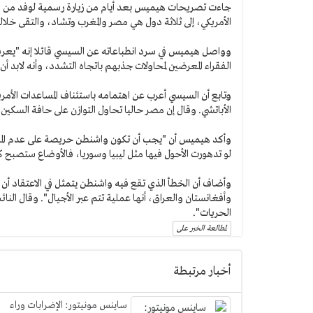
جاءت تصريحات هيميس بعد أيام من زيارة رسمية لوفد من ال
الأمريكي، إلى ثلاثة دول هي مصر والمغرب وتشاد، والتقى خلالها
وواصل هيميس في سرد انطباعاته عن السيسي قائلا إنه "يعرف
الفقراء المعرضين لمحاولات جذبهم باتجاه التشدد، وأنه لابد أن 
وتابع أن السيسي أعرب عن اهتمامه باستئناف المساعدات الأمري
الأباتشي. وقال إن مصر حاليا تحاول التوازن على حافة السكين
وأكد هيميس أن "يجب أن تكون واشنطن حريصة على عدم المشاركة
لو تدهورت الأحول فيها مثل ليبيا وسوريا، فالأوضاع ستصبح كا
وأضاف أن الخطأ الذي تقع فيه واشنطن يتمثل في الاعتقاد أ
وأفغانستان والعراق، أنها عملية تتم عبر الأجيال". وقال الن
الحريات".
لمطالعة الخبر على
أخبار مرتبطة
ساينس مونيتور: الإضرابات وراء