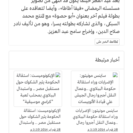
بعد عيد الفطر حينما يكون قد انتهى من تصوير
مسلسله الرمضانى «فيفا أطاطا»، وأيضا لتعاقده على
بطولة فيلم آخر بعنوان «أبو حصوة» مع المنتج محمد
السبكى، والذى تشاركه بطولته يسرا، وهو من تأليف نادر
صلاح الدين، وإخراج سامح عبد العزيز.
لمطالعة الخبر على
أخبار مرتبطة
ساينس مونيتور: الإضرابات
الإيكونوميست: استقالة
وراء استقالة حكومة الببلاوي
الحكومة يثير الشكوك حول
..وعمال النقل أجبروا رجال
مستقبل مصر .. واستبدال
الجيش علي قيادة
الببلاوي بمحلب لعبة
28 فبراير 2014 5:59 م
28 فبراير 2014 5:59 م