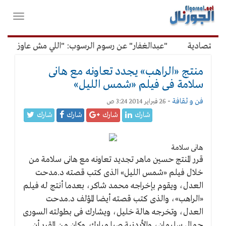
لقائمة
فتح
لرئيسية
واغلاق
القائمة
قتصادية
"عبدالغفار" عن رسوم الرسوب: "اللي مش عاوز يتعلم 
منتج «الراهب» يجدد تعاونه مع هانى
سلامة فى فيلم «شمس الليل»
فن و ثقافة
-
26 فبراير 2014 3:24 ص
شارك
شارك
شارك
شارك
هانى سلامة
قرر المنتج حسين ماهر تجديد تعاونه مع هانى سلامة من
خلال فيلم «شمس الليل» الذى كتب قصته د.مدحت
العدل، ويقوم بإخراجه محمد شاكر، بعدما أنتج له فيلم
«الراهب»، والذى كتب قصته أيضا المؤلف د.مدحت
العدل، وتخرجه هالة خليل، ويشارك فى بطولته السورى
جمال سليمان، والأردنية صبا مبارك. وكان من المقرر أن