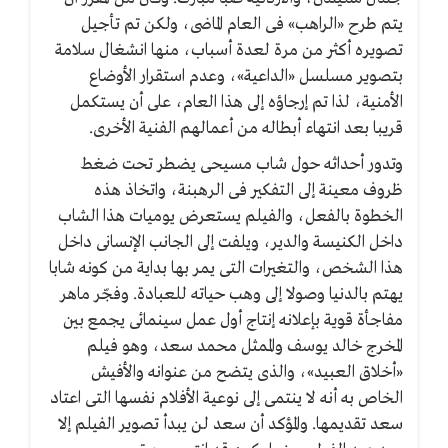
يتم طرح «الراهب» فى العام الماضى، ولكن تم تأجيل
تصويره أكثر من مرة لعدة أسباب، منها انشغال سلامة
بتصوير مسلسل «الداعية»، وعدم استقرار الأوضاع
الأمنية، لذا تم إرجاؤه إلى هذا العام، على أن يستكمل
قريبا بعد انتهاء أبطاله من أعمالهم الفنية الأخرى.
وتدور أحداثه حول شاب مسيحى يضطر تحت ضغط
ظروف معينة إلى التفكير فى الرهبنة، واتخاذ هذه
الخطوة بالفعل، والفيلم يستعرض يوميات هذا الشاب
داخل الكنيسة والدير، ويلفت إلى الجانب الإنسانى داخل
هذا الشخص، والتغيرات التى يمر بها بداية من كونه شابا
يهتم بالدنيا وصولا إلى وهب حياته للعبادة. وفجّر ماهر
مفاجأة قوية بإعلانه إنتاج أول عمل سينمائى يجمع بين
المخرج خالد يوسف والممثل محمد سعد، وهو فيلم
«أخلاق العبيد»، والذى يتضح من عنوانه والأفيش
الخاص به أنه لا ينتمى إلى نوعية الأفلام نفسها التى اعتاد
سعد تقديمها. والمؤكد أن سعد لن يبدأ تصوير الفيلم إلا