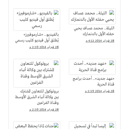
الأتوبيسات
"كراسي موسيقية"
الليلة.. محمد عساف يحيي
حفله الأول بالدنمارك
بالفيديو.. «شارموفيرز»
يُطلق أول فيديو كليب رسمي
28 فبراير 2014 4:12 م
28 فبراير 2014 2:59 م
«عهد جديد».. أحدث برامج
قناة الحرية
بروتوكول للتعاون المشترك
28 فبراير 2014 2:59 م
بين وكالة أنباء الشرق الأوسط
وقناة الفراعين
28 فبراير 2014 2:59 م