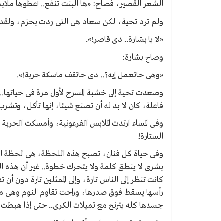
الشعر القصير، فصاح: «ها البنت تنفع.. أعطوها ملاب
ولم ترد تحية، لكن سعاد هى التى ردت بحزم، ولقد 
«لا يا بشارة.. دى قاصر!».
وصاح بشارة:
«وهى حاتعمل إيه؟.. دى حاتقف ماسكة حربة!».
وصعدت تحية إلى خشبة المسرح لأول مرة فى حياتها..
فاعلة، كان لا بد له أن تصنع شيئا، إنها تأكل، وتشر
وفى المساء ارتدت الملابس الفرعونية، وأمسكت الحربة
الستارة!
وفى حياة كل فنان، تصبح هذه اللحظة، هى لحظة الع
بشرى لا ينطق كلمة ولا يتحرك خطوة.. غير أن هذه ا
كانت تنظر إلى الناس تارة، وإلى الممثلين تارة دون أن 
رأسها يسقط فوق صدرها، وراحت تقاوم النوم وهى 
جسدها كله يترنح مع تميلات الكرى.. حتى إذا هبطت ا