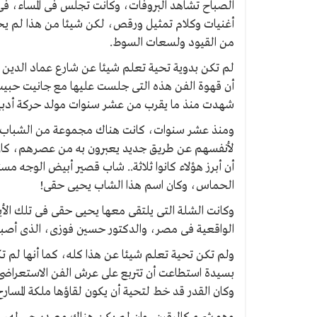
الصباح تشاهد البروفات، وكانت تجلس فى المساء، فى 
أغنيات وكلام تمثيل ورقص، لكن شيئا من هذا لم يحرك
من القيود ولسعات السوط.
لم تكن بدوية تحية تعلم شيئا عن شارع عماد الدين
أن قهوة الفن هذه التى جلست عليها مع جانيت حبي
شهدت منذ ما يقرب من عشر سنوات مولد حركة أدبية رائ
ومنذ عشر سنوات، كانت هناك مجموعة من الشباب يلت
لأنفسهم عن طريق جديد يعبرون به من عصرهم، كان م
أن أبرز هؤلاء كانوا ثلاثة.. شاب قصير أبيض الوجه
الحماس، وكان اسم هذا الشاب يحيى حقى!
وكانت الشلة التى يلتقى معها يحيى حقى فى تلك الأ
الواقعية فى مصر، والدكتور حسين فوزى، الذى أصبح ال
ولم تكن تحية تعلم شيئا عن هذا كله، كما أنها لم تك
بسيدة استطاعت أن تتربع على عرش الفن الاستعراضى
وكان القدر قد خط لتحية أن يكون لقاؤها ملكة المسارح