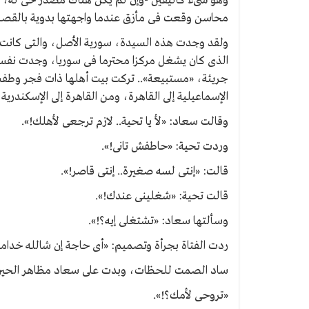
وهو شىء كاليقين -وإن لم يكن هناك مصدر حى له، 
محاسن وقعت فى مأزق عندما واجهتها بدوية بالقصة 
ولقد وجدت هذه السيدة، سورية الأصل، والتى كانت 
الذى كان يشغل مركزا محترما فى سوريا، وجدت نفسه
جريئة، «مستبيعة».. تركت بيت أهلها ذات فجر وطف
الإسماعيلية إلى القاهرة، ومن القاهرة إلى الإسكندرية 
وقالت سعاد: «لأ يا تحية.. لازم ترجعى لأهلك!».
وردت تحية: «حاطفش تانى!».
قالت: «إنتى لسه صغيرة.. إنتى قاصر!».
قالت تحية: «شغلينى عندك!».
وسألتها سعاد: «تشتغلى إيه؟!».
ردت الفتاة بجرأة وتصميم: «أى حاجة إن شالله خدام
ساد الصمت للحظات، وبدت على سعاد مظاهر الحيرة
«تروحى لأمك؟!».