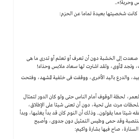
س وحربة!»..
كانت شخصيتها بعيدة تماما عن الحزم:
 صعدت إلى الخشبة دون أن تعرف أو تعلم أو تدرى ما هى
ب، وتجد المأوى، ولقد اشترت لها سعاد ملابس وحذاء!
 بيد، والدرع باليد الأخرى، ووقفت فى خلفية المشهد، وفتحت
مر، لحظة الوقوف أمام الناس حتى ولو كان الدور لتمثال
للحظات مرت على تحية، دون أن تعنى شيئا على الإطلاق،
تفقه شيئا مما يقولون.. وذلك أن النوم كان قد بدأ يغلبها، وبدأ
منتصبة وقد حمى وطيس التمثيل دون جدوى، وأصبح
لستارة، صاح فيها بشارة واكيم: