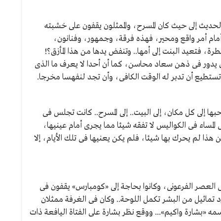
لحديث إلى حيث كان المسرح، والممثلون يقفون على خشبته
أمام أمر واقع ومحير، فهذه فرقة، وجمهور، وفنانون،
طرة، فتعيد البنت إلى أمها.. وتنفض يدها من هذا المأزق؟!
ن يدور فى ذهن سعاد محاسن، كما أن أحدا لا يعرف ما الذى
ى تستطيع أن تدبر له الوقت الكافى، وأن تجد لنفهسا مخرجا.
 إلى كل مكان، إلى البيت.. إلى المسرح.. كانت تجلس فى
لمساء فى الكواليس لا تفقه شيئا مما يجرى أمام عينيها،
ذا لم يحرك بها شيئا، فلم يكن يعنيها فى تلك الأيام، إلا
ى العصر الفرعونى، وكانوا بحاجة إلى «كومبارس» يقفون فى
تماثيل من البشر تكمل اللوحة.. وكان فى الغرفة ممثلان
ه «بشارة واكيم»... ووقع نظر بشارة على الفتاة اليافعة ذات