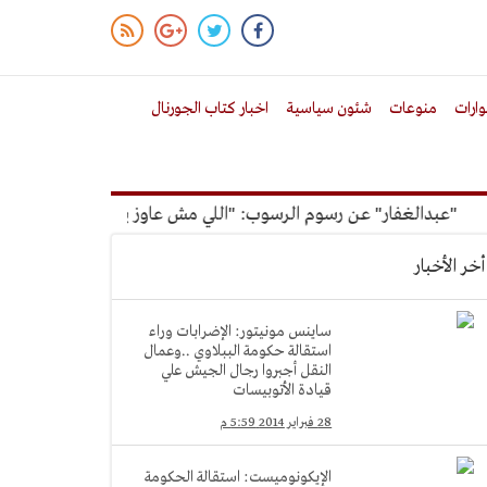
ارات
منوعات
شئون سياسية
اخبار كتاب الجورنال
ر" عن رسوم الرسوب: "اللي مش عاوز يتعلم ملوش مجانية"
أمين 
أخر الأخبار
ساينس مونيتور: الإضرابات وراء
استقالة حكومة الببلاوي ..وعمال
النقل أجبروا رجال الجيش علي
قيادة الأتوبيسات
28 فبراير 2014 5:59 م
الإيكونوميست: استقالة الحكومة