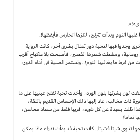
ىء!».
 غلبها النوم وبدأت تترنح، لكزها الحارس فأيقظها!!
خرى وجدوا فيها لتحية دور تمثال بشرى آخر، كانت الرواية
بس رومانية، ومشطت شعرها القصير، فأصبحت بلا ماكياج أقرب
 من فرط ما يغالبها النوم!.. وتستمر الصبية فى أداء الدور،
 لون بشرتها بلون الورد، وأخذت تحية تفتح عينيها على ما
ة ذات مخالب، عاد إليها ذلك الإحساس القديم بالثقة،
كل هذا ظلت بعيدة عن كل شىء، قريبا فقط من سعاد محاسن،
ا تماما!
مها تذوى شيئا فشيئا.. كانت تحية قد بدأت تدرك ماذا يمكن