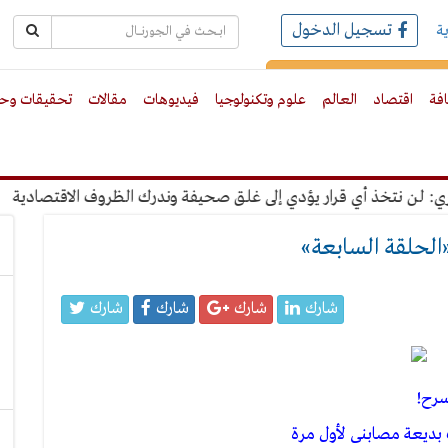
تسجيل الدخول
ة
رك بالبريد الالكترونى
افة
اقتصاد
العالم
علوم وتكنولوجيا
فيديوهات
مقالات
تحقيقات وحو
 قرار يؤدي إلى غلق صحيفة وندرك الظروف الاقتصادية
"عبدالغفا
«الحلقة السابعة»
شارك
شارك
شارك
شارك
سرح!
 بديعة مصابنى لأول مرة