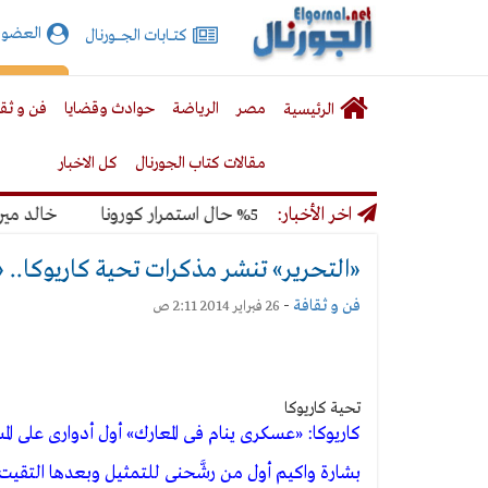
الجورنال
العضوي
كتـــابات الجـــــورنال
نت
لقائمة
إشت
مصر
الرياضة
حوادث وقضايا
فن و ثق
الرئيسية
لرئيسية
مقالات كتاب الجورنال
كل الاخبار
ة 50% حال استمرار كورونا
اخر الأخبار:
خالد ميري: لن نتخذ أي
«التحرير» تنشر مذكرات تحية كاريوكا.. 
فن و ثقافة
-
26 فبراير 2014 2:11 ص
تحية كاريوكا
كاريوكا: «عسكرى ينام فى المعارك» أول أدوارى على الم
بشارة واكيم أول من رشَّحنى للتمثيل وبعدها التقيت