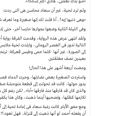
«شو بدك تعملى.. هادى أكبر إساءة!».
ولم ترد تحية، غير أن سعاد محاسن هى التى ردت:
«وهى ذنبها إيه؟.. أنا قلت لك إنها صغيرة وما تعرف ش
وفى الليلة الثانية وضعوا بجوارها حارسا آخر، حتى إذا
ولقد انتهى عرض هذه الرواية، وقدمت الفرقة رواية أ
التالية تدور فى العصر الرومانى، وارتدت تحية ملا
إلى الصورة، غير أنها -كلما حمى وطيس المعركة- ترنحت
بعينين نصف مغلقتين.
ومضت أربعة أشهر على هذا الحال!
واستردت الصغيرة بعض نضارتها، وجرت الدماء فصبغت
يدور حولها، كانت قد تحولت إلى قطعة متوحشة صغير
والذى كان قد فارقها منذ فارقها «أبا».. لكن رغم 
تلازمها كظلها، وتصحبها أينما ذهبت، وكان هذا يكفيه
ومع مضى الأيام كانت رغبة سعاد فى إعادة تحية إلى أ
أن يفعله أحمد لو أنها ذهبت إلى المنزلة.. فهل تعود؟!