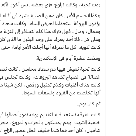
ردت تحية، وكانت تراوغ: «زى بعضه.. بس أخويا لأ!».
هكذا انحسم الأمر.. كان ذهن الصبية يشرد فى أثناء ا
يؤدون البروفة استعدادا لعرض المساء.. وكانت سعاد 
وعمال، ومال.. فهل تترك هذا كله لتسافر إلى المنزلة م
وعلى كل.. فلا أحد يعرف على وجه اليقين ما الذى كا
كانت تنويه.. كل ما نعرفه أنها أجلت الأمر أياما، حت
ومضت عشرة أيام فى الإسكندرية.
كانت تحية تعيش فيها مع سعاد محاسن.. كانت تصحبها
الصالة فى الصباح تشاهد البروفات، وكانت تجلس فى ا
كانت هناك أغنيات وكلام تمثيل ورقص، لكن شيئا من ه
أنها تخلصت من القيود ولسعات السوط.
ثم كان يوم..
كانت الفرقة تستعد فيه لتقديم رواية تدور أحداثها ف
خلفية المشهد، وهم يمسكون بالحراب والدروع، مجرد 
شاميان، كان أحدهما شابا خفيف الظل عصبى المزاج اسم