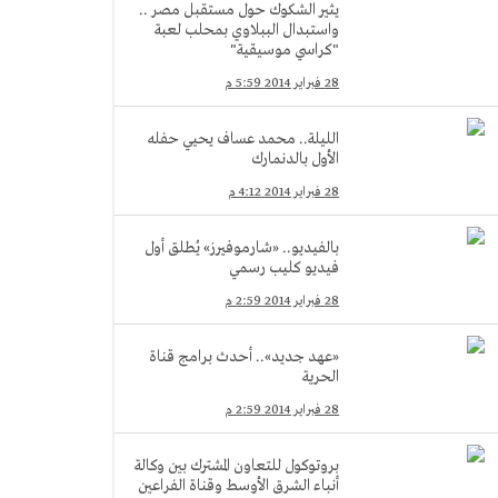
يثير الشكوك حول مستقبل مصر ..
واستبدال الببلاوي بمحلب لعبة
"كراسي موسيقية"
28 فبراير 2014 5:59 م
الليلة.. محمد عساف يحيي حفله
الأول بالدنمارك
28 فبراير 2014 4:12 م
بالفيديو.. «شارموفيرز» يُطلق أول
فيديو كليب رسمي
28 فبراير 2014 2:59 م
«عهد جديد».. أحدث برامج قناة
الحرية
28 فبراير 2014 2:59 م
بروتوكول للتعاون المشترك بين وكالة
أنباء الشرق الأوسط وقناة الفراعين