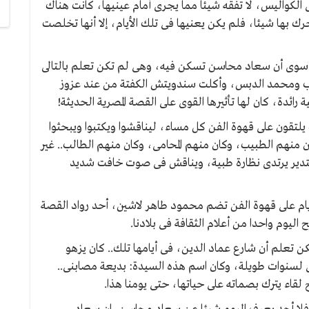
الكواليس، لا تفقه شيئا مما يجرى أمام عينيها، كانت هناك
 بها شيئا، فلم يكن يعنيها فى تلك الأيام، إلا أنها تخلصت
 سوى أن سعاد محاسن تسكن فيه، وهى لم تكن تعلم بالتالى
ب ومحمد الدبس، وأكلت سندويتش الكفتة من عند عزوز
دة، كان لها تأثيرها القوى على القصة المصرية الحديثة!
قون على قهوة الفن كل مساء، ليناقشوا ويكتبوا ويبحثوا
نهم الطبيب، وكان منهم المحامى، وكان منهم الطالب.. غير
 مستدير يرتدى نظارة طبية، ويناقش فى صوت خافت شديد
يام على قهوة الفن تضم محمود طاهر لاشين، أحد رواد القصة
يوم واحدا من أعلام الثقافة فى بلادنا.
ن تعلم أن شارع عماد الدين، فى أيامها تلك.. كان يزهو
 لسنوات طويلة، وكان اسم هذه السيدة: بديعة مصابنى..
 لقاء يترك بصماته على حياتها، حتى يومنا هذا.