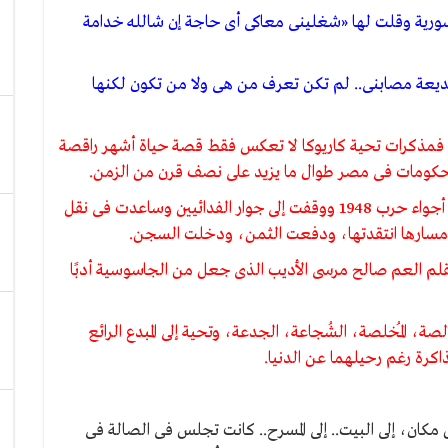
ورية وقلت لها «شغلينى معاكى أى حاجة إن شالله خدامة
 بديعة مصابنى.. لم تكن تعرف من هى ولا من تكون لكنها
، فمذكرات تحية كاريوكا لا تعكس فقط قصة حياة أشهر راقصة
كومات فى مصر طوال ما يزيد على نصف قرن من الزمن.
ولدت قبل 14 يومًا فقط من قيام ثورة 1919، وعاشت أجواء حرب 1948 ووقفت إلى جوار الفدائيين وساعدت فى نقل
ن مسارها انتقدتها، ودفعت الثمن، ودخلت السجن.
 بقلم العم صالح مرسى الأديب الذى جعل من الجاسوسية أدبًا
صة، المُخلصة، الشُجاعة، الجدعة، وتحية إلى المبدع الرائع
كرة رغم رحيلهما عن الدنيا.
ن، إلى البيت.. إلى المسرح.. كانت تجلس فى الصالة فى