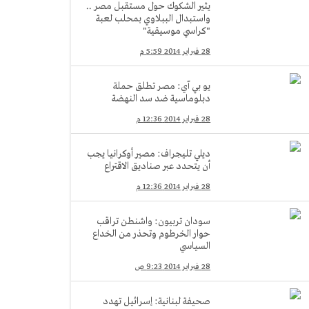
يثير الشكوك حول مستقبل مصر ..
واستبدال الببلاوي بمحلب لعبة
"كراسي موسيقية"
28 فبراير 2014 5:59 م
يو بي آي: مصر تطلق حملة
دبلوماسية ضد سد النهضة
28 فبراير 2014 12:36 م
ديلي تليجراف: مصير أوكرانيا يجب
أن يتحدد عبر صناديق الاقتراع
28 فبراير 2014 12:36 م
سودان تربيون: واشنطن تراقب
حوار الخرطوم وتحذر من الخداع
السياسي
28 فبراير 2014 9:23 ص
صحيفة لبنانية: إسرائيل تهدد