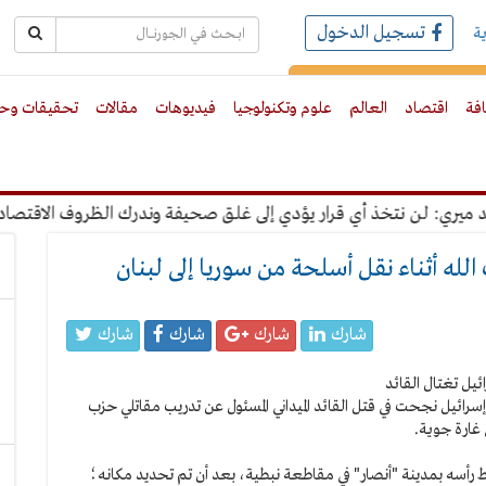
تسجيل الدخول
ة
رك بالبريد الالكترونى
افة
اقتصاد
العالم
علوم وتكنولوجيا
فيديوهات
مقالات
تحقيقات وحو
: لن نتخذ أي قرار يؤدي إلى غلق صحيفة وندرك الظروف الاقتصادية
 الله أثناء نقل أسلحة من سوريا إلى لبنان
شارك
شارك
شارك
شارك
رائيل نجحت في قتل القائد الميداني المسئول عن تدريب مقاتلي حزب
غارة جوية.
 رأسه بمدينة "أنصار" في مقاطعة نبطية، بعد أن تم تحديد مكانه؛