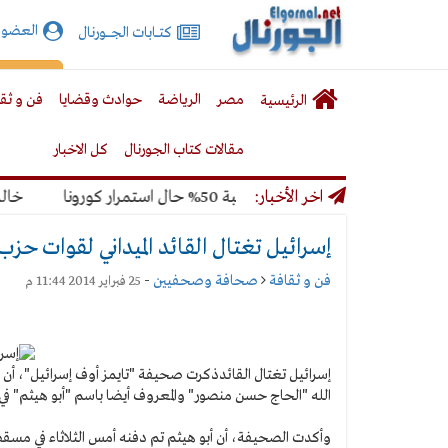
الجورنال
العضوي
كتـــابات الجـــــورنال
نت
لقائمة
إشت
مصر
الرياضة
حوادث وقضايا
فن و ثق
الرئيسية
لرئيسية
مقالات كتاب الجورنال
كل الاخبار
اخر الأخبار:
اهير المونديال بنسبة 50% حال استمرار كورونا
خالد ميري
إسرائيل تغتال القائد الميداني لقوات حزب
فن و ثقافة
صحافة وصحفيين
-
25 فبراير 2014 11:44 م
إسرائيل تغتال القائد
ذكرت صحيفة "تايمز أوف إسرائيل"، أن إس
الله "الحاج حسن منصور" والمعروف أيضا باسم "أبو هيثم" في 
وأكدت الصحيفة، أن أبو هيثم تم دفنه أمس الثلاثاء في مسقط