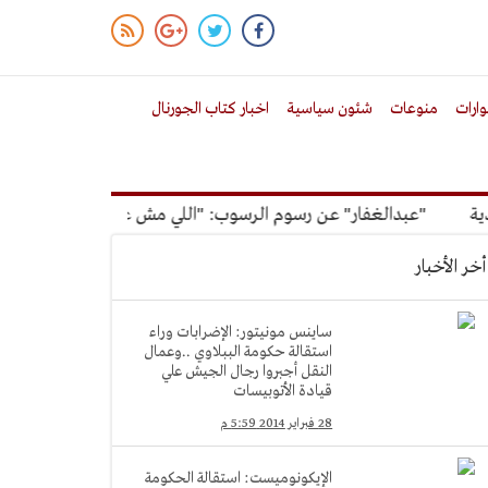
ارات
منوعات
شئون سياسية
اخبار كتاب الجورنال
"عبدالغفار" عن رسوم الرسوب: "اللي مش عاوز يتعلم ملوش مجاني
أخر الأخبار
ساينس مونيتور: الإضرابات وراء
استقالة حكومة الببلاوي ..وعمال
النقل أجبروا رجال الجيش علي
قيادة الأتوبيسات
28 فبراير 2014 5:59 م
الإيكونوميست: استقالة الحكومة