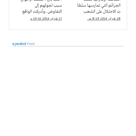
الجرائم التي تمارسها سلطا
سبب لجوئهم إلى
ت الاحتلال على الشعب
التفاوض..وأدركت الواقع
الفلسطيني
متأخرا
28 فبراير 2014 8:19 ص
27 فبراير 2014 10:42 م