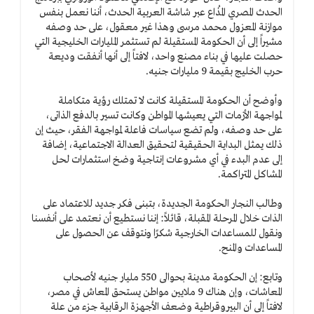
الحدث المصري المُذاع عبر شاشة العربية الحدث، أننا نعمل بنفس
موازنة المعزول محمد مرسى وهذا غير معقول، على حد وصفه
مشيراً إلى أن الحكومة المستقيلة لم تستثمر المليارات الخليجية التي
حصلت عليها في بناء مصنع واحد، لافتاً إلى أنها أنفقت وديعة
حرب الخليج بقيمة 9 مليارات جنيه.
وأوضح أن الحكومة المستقيلة كانت لا تمتلك رؤية متكاملة
لمواجهة الأزمات التي يعيشها المواطن وكانت تسير بالدفع الذاتى،
على حد وصفه، ولم تضع سياسات فاعلة لمواجهة الفقر، حيث إن
ذلك يمثل البداية الحقيقية لتحقيق العدالة الاجتماعية، إضافة
إلى عدم البدء في أي مشروعات إنتاجية وضخ استثمارات لحل
المشاكل المتراكمة.
وطالب النجار الحكومة الجديدة، بتبنى فكر جديد للاعتماد على
الذات خلال المرحلة المقبلة، قائلاً: إننا نستطيع أن نعتمد على أنفسنا
ونقول للمساعدات الخارجية شكرًا ونتوقف عن الحصول على
المساعدات والمنح.
وتابع: إن الحكومة مدينة بحوالى 550 مليار جنيه لأصحاب
المعاشات، وإن هناك 9 ملايين مواطن يستحق المعاش في مصر،
لافتاً إلى أن البيروقراطية وضعف الأجهزة الرقابية جزء من علة