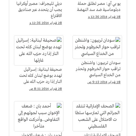
يو بي آي: مصر تطلق حملة
ديلي تليجراف: مصير أوكرانيا
دبلوماسية ضد سد النهضة
يجب أن يتحدد عبر صناديق
الاقتراع
28 فبراير 2014 12:36 م
28 فبراير 2014 12:36 م
سودان تربيون: واشنطن
تراقب حوار الخرطوم وتحذر
صحيفة لبنانية: إسرائيل
من الخداع السياسي
تهدد بوضع لبنان كله تحت
النار إذا رد حزب الله على
28 فبراير 2014 9:23 ص
غارتها
28 فبراير 2014 8:51 ص
الصحف الإماراتية تنتقد
أحمد بان : ضعف الإخوان