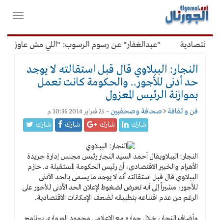
لقائمة
فتح
لرئيسية
واغلاق
القائمة
اقتصادية
"عبدالغفار" عن رسوم الرسوب: "اللي مش عاوز يتعلم 
النجار: الببلاوي قال قبل استقالته لا يوجد
حد أدنى للأجور.. والحكومة كانت تعمل
بموازنة الرئيس المعزول
فن و ثقافة
صحافة وصحفيين
-
25 فبراير 2014 10:36 م
شارك
شارك
شارك
شارك
النجار: الببلاوي
قال أحمد السيد النجار رئيس مجلس إدارة جريدة
الأهرام والخبير الاقتصادى، أن رئيس الحكومة المستقيلة د. حازم
الببلاوي قال قبل استقالته أنه لا يوجد ما يسمى بالحد الأدنى
للأجور، مشيراً إلى أنه تعرض لضغوط لإعلان الحد الأدنى للأجور على
الرغم من عدم اقتناعه بتطبيقه لضعف الإمكانات الاقتصادية.
وأضاف النجار، خلال حواره مع الإعلامي محمود الورواري ببرنامج