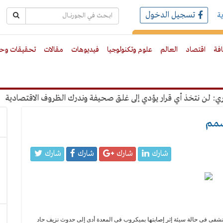
تسجيل الدخول
ة
رك بالبريد الالكترونى
افة
اقتصاد
العالم
علوم وتكنولوجيا
فيديوهات
مقالات
تحقيقات وحو
ن نتخذ أي قرار يؤدي إلى غلق صحيفة وندرك الظروف الاقتصادية
"
سمم
شارك
شارك
شارك
شارك
ستشفى فى
حالة
سيئة إثر
إصابتها
بميكروب فى المعدة أدى إلى حدوث نزيف حاد