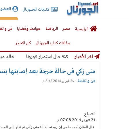
الجورنال
العضوي
كتـــابات الجـــــورنال
نت
لقائمة
إشت
مصر
الرياضة
حوادث وقضايا
فن و ثق
الرئيسية
لرئيسية
مقالات كتاب الجورنال
كل الاخبار
المونديال بنسبة 50% حال استمرار كورونا
اخر الأخبار:
خالد ميري: ل
منى زكي فى حالة حرجة بعد إصابتها بت
فن و ثقافة
-
25 فبراير 2014 8:43 م
الصباح
24 فبراير 2014 07:08 م
قال الفنان أحمد حلمى إن زوجته الفنانة
منى
زكى تم نقلها إلى الم