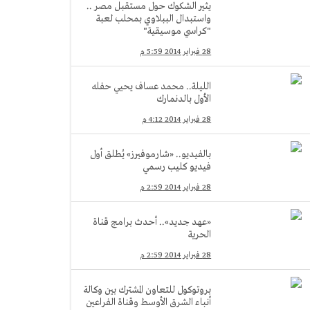
يثير الشكوك حول مستقبل مصر ..
واستبدال الببلاوي بمحلب لعبة
"كراسي موسيقية"
28 فبراير 2014 5:59 م
الليلة.. محمد عساف يحيي حفله
الأول بالدنمارك
28 فبراير 2014 4:12 م
بالفيديو.. «شارموفيرز» يُطلق أول
فيديو كليب رسمي
28 فبراير 2014 2:59 م
«عهد جديد».. أحدث برامج قناة
الحرية
28 فبراير 2014 2:59 م
بروتوكول للتعاون المشترك بين وكالة
أنباء الشرق الأوسط وقناة الفراعين