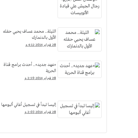
الليلة.. محمد عساف يحيي حفله
الأول بالدنمارك
28 فبراير 2014 4:12 م
«عهد جديد».. أحدث برامج قناة
الحرية
28 فبراير 2014 2:59 م
إليسا تبدأ في تسجيل أغاني ألبومها
28 فبراير 2014 2:03 م