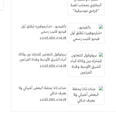
بالفيديو.. «شارموفيرز» يُطلق أول
فيديو كليب رسمي
28 فبراير 2014 2:59 م
بروتوكول للتعاون المشترك بين وكالة
أنباء الشرق الأوسط وقناة الفراعين
28 فبراير 2014 2:59 م
جنات لماذا يحفظ البعض أغنياتي ولا
يعرف شكلي
28 فبراير 2014 2:03 م