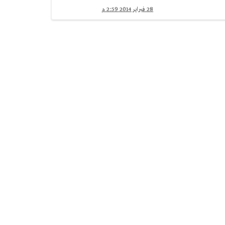
28 فبراير 2014 2:59 م