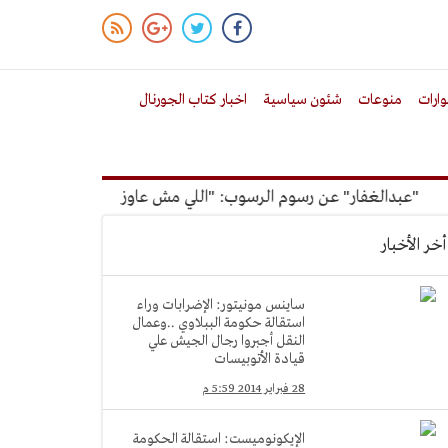
ارات
منوعات
شئون سياسية
اخبار كتاب الجورنال
عبدالغفار" عن رسوم الرسوب: "اللي مش عاوز يتعلم ملوش مجانية"
أخر الأخبار
ساينس مونيتور: الإضرابات وراء
استقالة حكومة الببلاوي ..وعمال
النقل أجبروا رجال الجيش علي
قيادة الأتوبيسات
28 فبراير 2014 5:59 م
الإيكونوميست: استقالة الحكومة