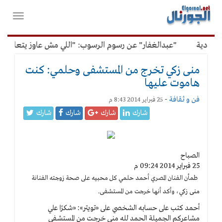
لقائمة
فتح
لرئيسية
واغلاق
القائمة
ادية
"عبدالغفار" عن رسوم الرسوب: "اللي مش عاوز يتعلم ملو
منى زكي تخرج من المستشفى وحلمي: كنت
هاموت عليها
فن و ثقافة
-
25 فبراير 2014 8:43 م
شارك
شارك
شارك
شارك
الصباح
25 فبراير 2014 09:24 م
طمأن الفنان المصري أحمد حلمي كل محبيه على صحة زوجته الفنانة
منى
زكي، وأكد أنها خرجت من المستشفى.
أحمد كتب على حسابه الشخصي على «تويتر»: «شكرًا علي
مشاعركم الجميلة الحمد لله مني خرجت من المستشفي