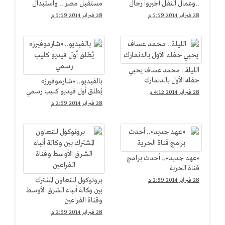
..وعمال النقل أجبروا رجال
مستقبل مصر .. واستبدال
الجيش علي قيادة
الببلاوي بمحلب لعبة
28 فبراير 2014 5:59 م
28 فبراير 2014 5:59 م
الأتوبيسات
"كراسي موسيقية"
الليلة.. محمد عساف يحيي
حفله الأول بالدنمارك
بالفيديو.. «شارموفيرز»
يُطلق أول فيديو كليب رسمي
28 فبراير 2014 4:12 م
28 فبراير 2014 2:59 م
«عهد جديد».. أحدث برامج
قناة الحرية
بروتوكول للتعاون المشترك
28 فبراير 2014 2:59 م
بين وكالة أنباء الشرق الأوسط
وقناة الفراعين
28 فبراير 2014 2:59 م