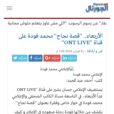
لقائمة
فتح
لرئيسية
واغلاق
القائمة
لغفار" عن رسوم الرسوب: "اللي مش عاوز يتعلم ملوش مجانية"
الأربعاء.. ''قصة نجاح'' محمد فودة على
قناة ''ONT LIVE''
فن و ثقافة
-
25 فبراير 2014 7:46 م
شارك
شارك
شارك
شارك
الإعلامي محمد فودة
كتب- أحمد عبد المجيد:
يستضيف الإعلامي حسان بشير على قناة ''ONT LIVE
غداً الأربعاء، في التاسعة مساءً الكاتب الصحفي والإعلامي
محمد فودة في حوار خاص وفقرة بعنوان ''قصة نجاح'' .
يكشف من خلالها فودة رحلة صعوده في الإعلام و كيف