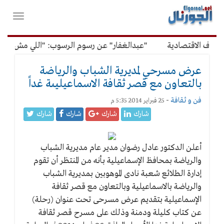
لقائمة
فتح
لرئيسية
واغلاق
القائمة
وف الاقتصادية
"عبدالغفار" عن رسوم الرسوب: "اللي مش عاوز ي
عرض مسرحي لمديرية الشباب والرياضة
بالتعاون مع قصر ثقافة الاسماعيليىة غداً
فن و ثقافة
-
25 فبراير 2014 5:35 م
شارك
شارك
شارك
شارك
أعلن الدكتور عادل رضوان مدير عام مديرية الشباب
والرياضة بمحافظ الإسماعيلية بأنه من المنتظر أن تقوم
إدارة الطلائع شعبة نادى الموهوبين بمديرية الشباب
والرياضة بالاسماعيلية وبالتعاون مع قصر ثقافة
الإسماعيلية بتقديم عرض مسرحى تحت عنوان (رحلة)
عن كتاب كليلة ودمنة وذلك على مسرح قصر ثقافة