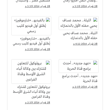
..وعمال النقل أجبروا رجال
مستقبل مصر .. واستبدال
الجيش علي قيادة
الببلاوي بمحلب لعبة
28 فبراير 2014 5:59 م
28 فبراير 2014 5:59 م
الأتوبيسات
"كراسي موسيقية"
الليلة.. محمد عساف يحيي
حفله الأول بالدنمارك
بالفيديو.. «شارموفيرز»
يُطلق أول فيديو كليب رسمي
28 فبراير 2014 4:12 م
28 فبراير 2014 2:59 م
«عهد جديد».. أحدث برامج
قناة الحرية
بروتوكول للتعاون المشترك
28 فبراير 2014 2:59 م
بين وكالة أنباء الشرق الأوسط
وقناة الفراعين
28 فبراير 2014 2:59 م