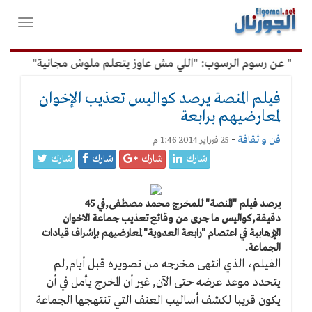
لقائمة
فتح
لرئيسية
واغلاق
القائمة
ار" عن رسوم الرسوب: "اللي مش عاوز يتعلم ملوش مجانية"
أمين
فيلم المنصة يرصد كواليس تعذيب الإخوان
لمعارضيهم برابعة
فن و ثقافة
-
25 فبراير 2014 1:46 م
شارك
شارك
شارك
شارك
يرصد فيلم "المنصة" للمخرج محمد مصطفى,في 45
دقيقة,كواليس ما جرى من وقائع تعذيب جماعة الاخوان
الإرهابية في اعتصام "رابعة العدوية" لمعارضيهم بإشراف قيادات
الجماعة.
الفيلم، الذي انتهى مخرجه من تصويره قبل أيام,لم
يتحدد موعد عرضه حتى الآن, غير أن المخرج يأمل في أن
يكون قريبا لكشف أساليب العنف التي تنتهجها الجماعة