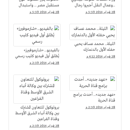
..وعمال النقل أجبروا رجال
مستقبل مصر .. واستبدال
الجيش علي قيادة
الببلاوي بمحلب لعبة
28 فبراير 2014 5:59 م
28 فبراير 2014 5:59 م
الأتوبيسات
"كراسي موسيقية"
الليلة.. محمد عساف يحيي
حفله الأول بالدنمارك
بالفيديو.. «شارموفيرز»
يُطلق أول فيديو كليب رسمي
28 فبراير 2014 4:12 م
28 فبراير 2014 2:59 م
«عهد جديد».. أحدث برامج
قناة الحرية
بروتوكول للتعاون المشترك
28 فبراير 2014 2:59 م
بين وكالة أنباء الشرق الأوسط
وقناة الفراعين
28 فبراير 2014 2:59 م