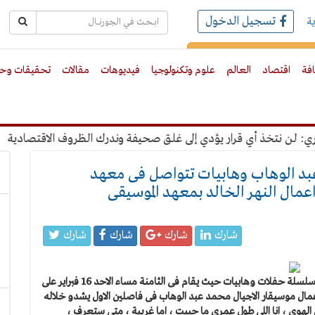
تسجيل الدخول
ة
رك بالبريد الالكترونى
افة
اقتصاد
العالم
علوم وتكنولوجيا
فيديوهات
مقالات
تحقيقات وحو
 نتخذ أي قرار يؤدي إلى غلق صحيفة وندرك الظروف الاقتصادية
"ع
بد الوهاب وهابيات تتواصل فى معهد
اعمال النهر الخالد بمعهد الموسيقى
شارك
شارك
شارك
شارك
تواصل الفرقة القومية العربية بقيادة المايسترو سليم سحاب سلسلة حفلات وهابيات حيث يقام فى الثامنة مساء الاحد 16 فبراير على
ال موسيقار الاجيال محمد عبد الوهاب فى فاصلين الاول يشدو خلاله
 الهوى ، انا اللى طول عمرى ما حبيت ، اما غريبة ، متى ستعرف ،