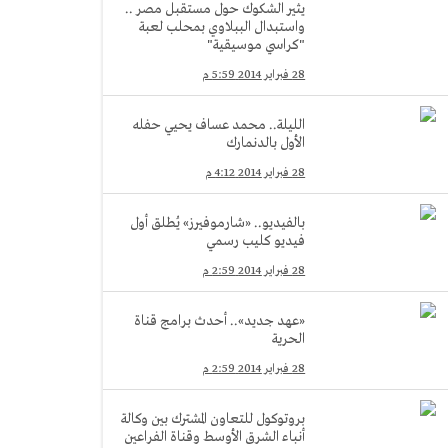
يثير الشكوك حول مستقبل مصر ..
واستبدال الببلاوي بمحلب لعبة
"كراسي موسيقية"
28 فبراير 2014 5:59 م
الليلة.. محمد عساف يحيي حفله
الأول بالدنمارك
28 فبراير 2014 4:12 م
بالفيديو.. «شارموفيرز» يُطلق أول
فيديو كليب رسمي
28 فبراير 2014 2:59 م
«عهد جديد».. أحدث برامج قناة
الحرية
28 فبراير 2014 2:59 م
بروتوكول للتعاون المشترك بين وكالة
أنباء الشرق الأوسط وقناة الفراعين