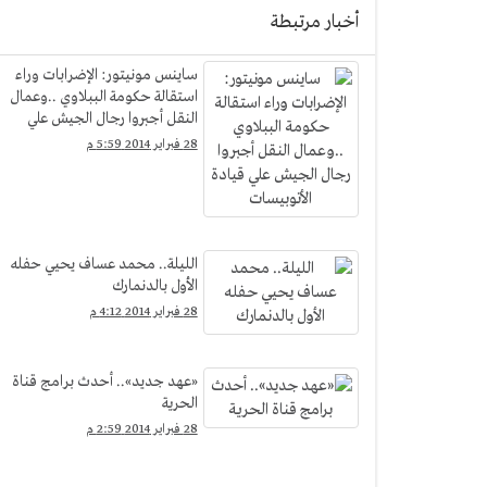
أخبار مرتبطة
ساينس مونيتور: الإضرابات وراء
استقالة حكومة الببلاوي ..وعمال
النقل أجبروا رجال الجيش علي
قيادة الأتوبيسات
28 فبراير 2014 5:59 م
الليلة.. محمد عساف يحيي حفله
الأول بالدنمارك
28 فبراير 2014 4:12 م
«عهد جديد».. أحدث برامج قناة
الحرية
28 فبراير 2014 2:59 م