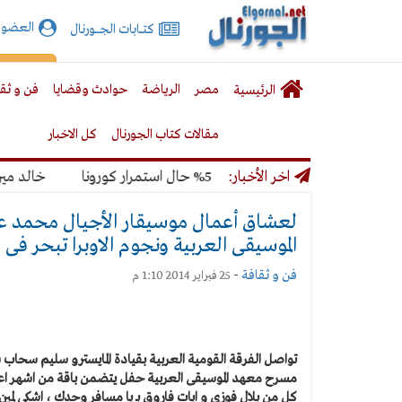
الجورنال
العضوي
كتـــابات الجـــــورنال
نت
لقائمة
إشت
مصر
الرياضة
حوادث وقضايا
فن و ثق
الرئيسية
لرئيسية
مقالات كتاب الجورنال
كل الاخبار
لمونديال بنسبة 50% حال استمرار كورونا
اخر الأخبار:
خالد ميري: لن
لعشاق أعمال موسيقار الأجيال محمد ع
الموسيقى العربية ونجوم الاوبرا تبحر فى 
فن و ثقافة
-
25 فبراير 2014 1:10 م
مسرح معهد الموسيقى العربية حفل يتضمن باقة من اشهر اعم
كل من بلال فوزى و ايات فاروق بـ يا مسافر وحدك ، اشكى لمين