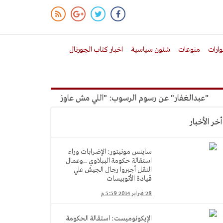
ارات
منوعات
شئون سياسية
اخبار كتاب الجورنال
بدالغفار" عن رسوم الرسوب: "اللي مش عاوز يتعلم ملوش مجانية"
أخر الأخبار
ساينس مونيتور: الإضرابات وراء
استقالة حكومة الببلاوي ..وعمال
النقل أجبروا رجال الجيش علي
قيادة الأتوبيسات
28 فبراير 2014 5:59 م
الإيكونوميست: استقالة الحكومة