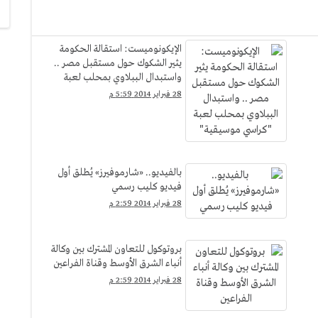
الإيكونوميست: استقالة الحكومة
يثير الشكوك حول مستقبل مصر ..
واستبدال الببلاوي بمحلب لعبة
"كراسي موسيقية"
28 فبراير 2014 5:59 م
بالفيديو.. «شارموفيرز» يُطلق أول
فيديو كليب رسمي
28 فبراير 2014 2:59 م
بروتوكول للتعاون المشترك بين وكالة
أنباء الشرق الأوسط وقناة الفراعين
28 فبراير 2014 2:59 م