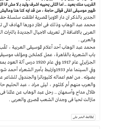
القريب منك بعيد .. اما الثانى يحييه اشرف وليد بـ لا مش انا ا
ظهير موسيقى اغانى قوللى حاجة ، من قد ايه كنا هنا وماليش 
الجدير بالذكر ان دار الاوبرا المصرية اطلقت سلسلة حف
محمد عبد الوهاب وذلك فى اطار دورها الهادف الى تنم
العربى بالاضافة الى تعريف الاجيال الجديدة بالتراث
والعربى .
محمد عبد الوهاب أحد أعلام الموسيقى العربية ، لقّب 
باب الشعرية بالقاهرة، عمل كملحّن ومؤلف موسيقى و
وفي السينما عام 1933وارتبط بأمير ا
بصوته . من اهم اعماله كليوباترا والجندول للشاعر ع
والعرب منهم أم كلثوم ، ليلى مراد ، عبد الحليم حافظ
مازالت تحيا فى وجدان الشعب المصرى والعربى .
لمطالعة الخبر على