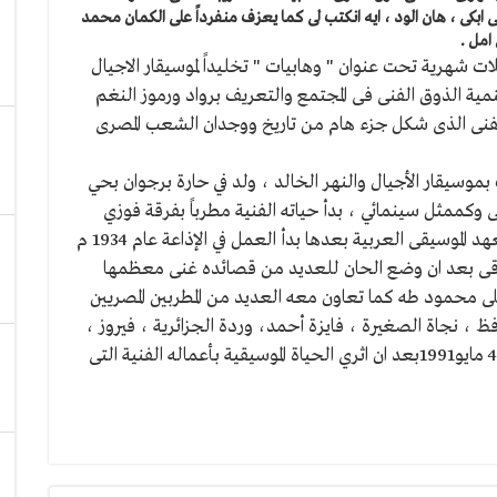
للى ابكى ، هان الود ، ايه انكتب لى كما يعزف منفرداً على الكمان محمد
امل .
لات شهرية تحت عنوان " وهابيات " تخليداً لموسيقار الاجيال
ية الذوق الفنى فى المجتمع والتعريف برواد ورموز النغم
 الفنى الذى شكل جزء هام من تاريخ ووجدان الشعب المصرى
بموسيقار الأجيال والنهر الخالد ، ولد في حارة برجوان بحي
كممثل سينمائي ، بدأ حياته الفنية مطرباً بفرقة فوزي
الجزايرلي عام 1917 وفي عام 1920 درس آلة العود بمعهد الموسيقى العربية بعدها بدأ العمل في الإذاعة عام 1934 م
لشعراء أحمد شوقى بعد ان وضع الحان للعديد من قصائده غنى معظمها
لى محمود طه كما تعاون معه العديد من المطربين المصريين
 ، نجاة الصغيرة ، فايزة أحمد، وردة الجزائرية ، فيروز ،
طلال مداح وأسمهان .. رحل عبد الوهاب عن عالمنا فى4 مايو1991بعد ان اثري الحياة الموسيقية بأعماله الفنية التى