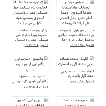
ساينس مونيتور: الإضرابات
الإيكونوميست: استقالة
وراء استقالة حكومة الببلاوي
الحكومة يثير الشكوك حول
..وعمال النقل أجبروا رجال
مستقبل مصر .. واستبدال
الجيش علي قيادة
الببلاوي بمحلب لعبة
28 فبراير 2014 5:59 م
28 فبراير 2014 5:59 م
الأتوبيسات
"كراسي موسيقية"
الليلة.. محمد عساف يحيي
حفله الأول بالدنمارك
بالفيديو.. «شارموفيرز»
يُطلق أول فيديو كليب رسمي
28 فبراير 2014 4:12 م
28 فبراير 2014 2:59 م