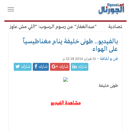
لقائمة
فتح
لرئيسية
واغلاق
القائمة
اقتصادية
"عبدالغفار" عن رسوم الرسوب: "اللي مش عاوز يتعلم 
بالفيديو.. طونى خليفة ينام مغناطيسيآ
على الهواء
فن و ثقافة
-
25 فبراير 2014 12:18 م
شارك
شارك
شارك
شارك
طونى خليفة
مشاهدة الفيديو