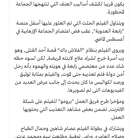
يكون قريبا لكشف أساليب العنف التي تنتهجها الجماعة
المحظورة.
ويتناول الفيلم الجثث التي تم العثور عليها أسفل منصة
"رابعة العدوية", عقب فض اعتصام الجماعة الإرهابية في
أغسطس الماضي.
ويروى الفيلم بنظام "الفلاش باك" قصة أحد القتلى, وهو
رب أسرة خرج لشراء علاج لابنته المريضة, لكن لسوء حظه
شك عدد من معتصمي رابعة في هويته واتهموه بأنه رجل
أمن دولة فتم تعذيبه حتى الموت, والفيلم بمثابة توثيق
ورصد لكواليس ما كان يحدث إلى جانب عرض العديد من
الفيديوهات التى تم تصويرها.
ومؤخرا طرح فريق العمل "برومو" للفيلم على شبكة
الانترنت, تضمن بعض مشاهد التعذيب التي يحتويها
العمل.
ويشارك في بطولة الفيلم عصام شاهين وجمال الطباخ
وصلاح العامرى ورامى توفيق وطلعت نبيه ومحمد عزت,