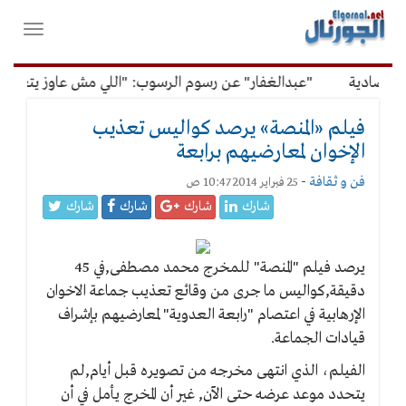
لقائمة
فتح
لرئيسية
واغلاق
القائمة
تصادية
"عبدالغفار" عن رسوم الرسوب: "اللي مش عاوز يتعلم مل
فيلم «المنصة» يرصد كواليس تعذيب
الإخوان لمعارضيهم برابعة
فن و ثقافة
-
25 فبراير 2014 10:47 ص
شارك
شارك
شارك
شارك
يرصد فيلم "المنصة" للمخرج محمد مصطفى,في 45
دقيقة,كواليس ما جرى من وقائع تعذيب جماعة الاخوان
الإرهابية في اعتصام "رابعة العدوية" لمعارضيهم بإشراف
قيادات الجماعة.
الفيلم، الذي انتهى مخرجه من تصويره قبل أيام,لم
يتحدد موعد عرضه حتى الآن, غير أن المخرج يأمل في أن