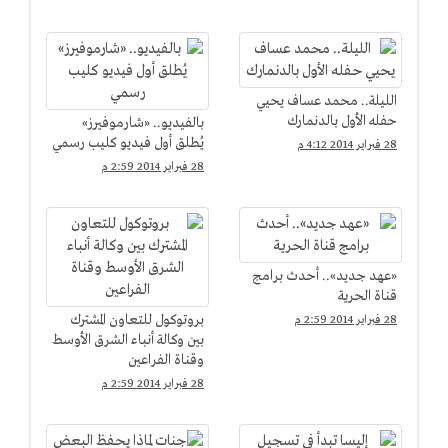
الأتوبيسات
"كراسي موسيقية"
الليلة.. محمد عساف يحيي
حفله الأول بالدنمارك
بالفيديو.. «شارموفيرز»
يُطلق أول فيديو كليب رسمي
28 فبراير 2014 4:12 م
28 فبراير 2014 2:59 م
«عهد جديد».. أحدث برامج
قناة الحرية
بروتوكول للتعاون المشترك
28 فبراير 2014 2:59 م
بين وكالة أنباء الشرق الأوسط
وقناة الفراعين
28 فبراير 2014 2:59 م