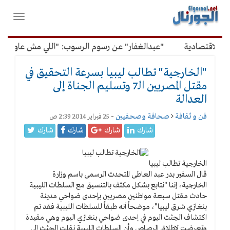
لقائمة
فتح
لرئيسية
واغلاق
القائمة
لاقتصادية
"عبدالغفار" عن رسوم الرسوب: "اللي مش عاوز يتعل
"الخارجية" تطالب ليبيا بسرعة التحقيق في
مقتل المصريين الـ7 وتسليم الجناة إلى
العدالة
فن و ثقافة
صحافة وصحفيين
-
25 فبراير 2014 2:39 ص
شارك
شارك
شارك
شارك
الخارجية تطالب ليبيا
قال السفير بدر عبد العاطى المتحدث الرسمى باسم وزارة
الخارجية، إننا "نتابع بشكل مكثف بالتنسيق مع السلطات الليبية
حادث مقتل سبعة مواطنين مصريين بإحدى ضواحي مدينة
بنغازي شرق ليبيا"، موضحاً أنه طبقاً للسلطات الليبية فقد تم
اكتشاف الجثث اليوم في إحدى ضواحي بنغازي اليوم وهي مقيدة
وتعرضت لإطلاق الرصاص وأن السلطات الليبية نقلت الجثث إلى