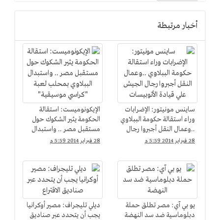
أخبار مرتبطة
ساينس مونيتور: الإضرابات
الإيكونوميست: استقالة
وراء استقالة حكومة الببلاوي
الحكومة يثير الشكوك حول
..وعمال النقل أجبروا رجال
مستقبل مصر .. واستبدال
الجيش علي قيادة
الببلاوي بمحلب لعبة
28 فبراير 2014 5:59 م
28 فبراير 2014 5:59 م
الأتوبيسات
"كراسي موسيقية"
يو بي آي: مصر تطلق حملة
ديلي تليجراف: مصير أوكرانيا
دبلوماسية ضد سد النهضة
يجب أن يتحدد عبر صناديق