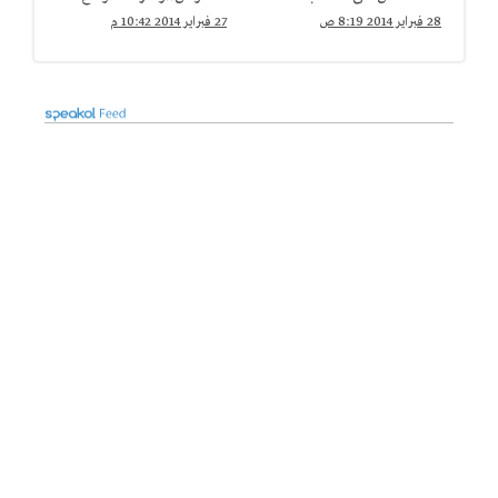
الفلسطيني
متأخرا
28 فبراير 2014 8:19 ص
27 فبراير 2014 10:42 م