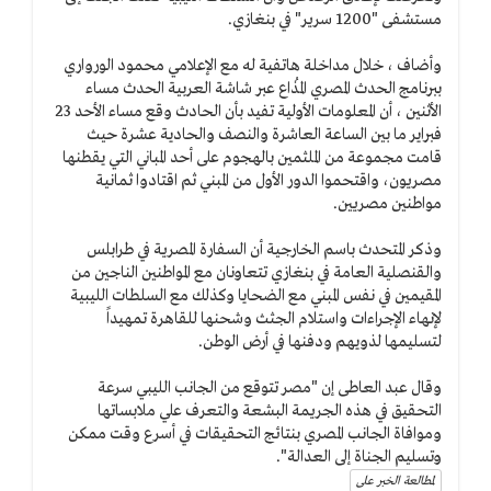
مستشفى "1200 سرير" في بنغازي.
وأضاف ، خلال مداخلة هاتفية له مع الإعلامي محمود الورواري
ببرنامج الحدث المصري المُذاع عبر شاشة العربية الحدث مساء
الأثنين ، أن المعلومات الأولية تفيد بأن الحادث وقع مساء الأحد 23
فبراير ما بين الساعة العاشرة والنصف والحادية عشرة حيث
قامت مجموعة من الملثمين بالهجوم على أحد المباني التي يقطنها
مصريون، واقتحموا الدور الأول من المبني ثم اقتادوا ثمانية
مواطنين مصريين.
وذكر المتحدث باسم الخارجية أن السفارة المصرية في طرابلس
والقنصلية العامة في بنغازي تتعاونان مع المواطنين الناجين من
المقيمين في نفس المبني مع الضحايا وكذلك مع السلطات الليبية
لإنهاء الإجراءات واستلام الجثث وشحنها للقاهرة تمهيداً
لتسليمها لذويهم ودفنها في أرض الوطن.
وقال عبد العاطى إن "مصر تتوقع من الجانب الليبي سرعة
التحقيق في هذه الجريمة البشعة والتعرف علي ملابساتها
وموافاة الجانب المصري بنتائج التحقيقات في أسرع وقت ممكن
وتسليم الجناة إلى العدالة".
لمطالعة الخبر على