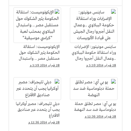
ساينس مونيتور: الإضرابات
الإيكونوميست: استقالة
وراء استقالة حكومة الببلاوي
الحكومة يثير الشكوك حول
..وعمال النقل أجبروا رجال
مستقبل مصر .. واستبدال
الجيش علي قيادة
الببلاوي بمحلب لعبة
28 فبراير 2014 5:59 م
28 فبراير 2014 5:59 م
الأتوبيسات
"كراسي موسيقية"
يو بي آي: مصر تطلق حملة
ديلي تليجراف: مصير أوكرانيا
دبلوماسية ضد سد النهضة
يجب أن يتحدد عبر صناديق
الاقتراع
28 فبراير 2014 12:36 م
28 فبراير 2014 12:36 م