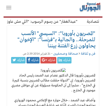
لقائمة
فتح
لرئيسية
واغلاق
القائمة
اقتصادية
"عبدالغفار" عن رسوم الرسوب: "اللي مش عاوز يتعلم
"المصريون بأوروبا": "السيسي" الأنسب
للمرحلة.. والجالية بـ"فرنسا": "الإخوان"
يحاولون زرع الفتنة بيننا
فن و ثقافة
صحافة وصحفيين
-
25 فبراير 2014 2:39 ص
شارك
شارك
شارك
شارك
المصريون بأوروبا:
قال الدكتور عصام عبد الصمد رئيس اتحاد
المصريين بأوروبا، إن "الدولة حققت مطالب المصريين بنسبة كبيرة
في الخارج" ، مشيراً إلى أن الحكومة مسؤولة عن أي مواطن مصري
موجود في الخارج .
وأضاف عبد الصمد ، خلال حواره مع الإعلامي محمود الورواري
ببرنامج الحدث المصري المُذاع عبر شاشة العربية الحدث مساء