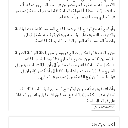
الأثنين ، أنه يستنكر مقتل مصريين فى ليبيا اليوم ووصفه بأنه
حادث مؤلم ، مطالباً الدولة باتخاذ كافة التدابير لحماية المصريين
فى الخارج وحمايتهم من أى اعتداء.
وأوضح أنه مع ترشح المشير عبد الفتاح السيسى لانتخابات الرئاسة
ولكن بعد التعرف على برنامجه وإعلان ترشحه بشكل نهائى ،
واصفاً السيسى بأنه الرجل المناسب للمرحلة القادمة .
من جانبه ، قال الدكتور صالح فرهود رئيس رابطة الجالية المصرية
بفرنسا إن 10 مليون مصري بالخارج يطالبون الرئيس القادم
بتشكيل حكومة تتفاعل معنا ، مشيراً إلى أن مازالت للمصريين في
الخارج حقوق لم يحصلوا عليها ، لافتاً إلى أن أنصار الإخوان في
فرنسا يحاولون زرع الفتنة بين المصريين في الخارج .
وأضاف فرهود أنه حزين لو ترشح السيسى للرئاسة ، قائلا : أننا
نحتاجه فى مكانه وزيرا للدفاع لتحقيق الاستقرار والأمن والحفاظ
على قواتنا المسلحة.
لمطالعة الخبر على
أخبار مرتبطة