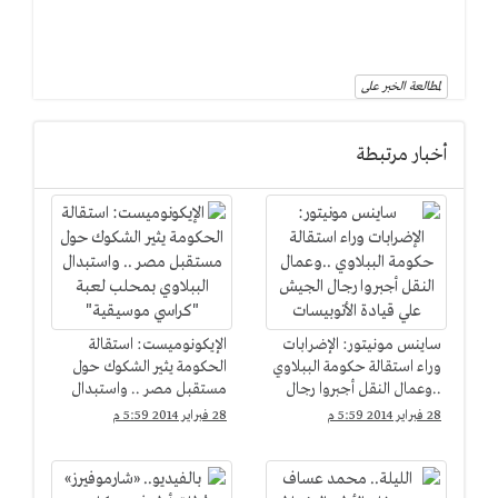
لمطالعة الخبر على
أخبار مرتبطة
ساينس مونيتور: الإضرابات
الإيكونوميست: استقالة
وراء استقالة حكومة الببلاوي
الحكومة يثير الشكوك حول
..وعمال النقل أجبروا رجال
مستقبل مصر .. واستبدال
الجيش علي قيادة
الببلاوي بمحلب لعبة
28 فبراير 2014 5:59 م
28 فبراير 2014 5:59 م
الأتوبيسات
"كراسي موسيقية"