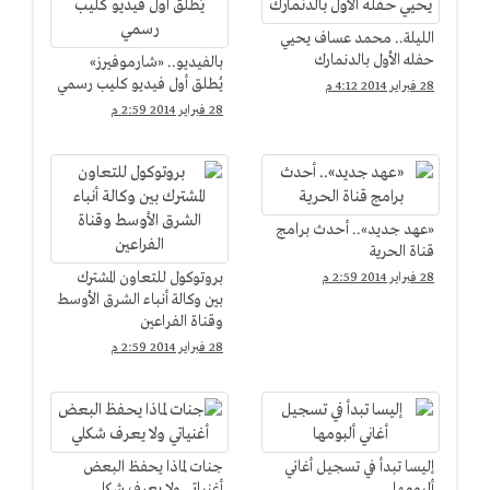
الليلة.. محمد عساف يحيي
حفله الأول بالدنمارك
بالفيديو.. «شارموفيرز»
يُطلق أول فيديو كليب رسمي
28 فبراير 2014 4:12 م
28 فبراير 2014 2:59 م
«عهد جديد».. أحدث برامج
قناة الحرية
بروتوكول للتعاون المشترك
28 فبراير 2014 2:59 م
بين وكالة أنباء الشرق الأوسط
وقناة الفراعين
28 فبراير 2014 2:59 م
إليسا تبدأ في تسجيل أغاني
جنات لماذا يحفظ البعض
ألبومها
أغنياتي ولا يعرف شكلي