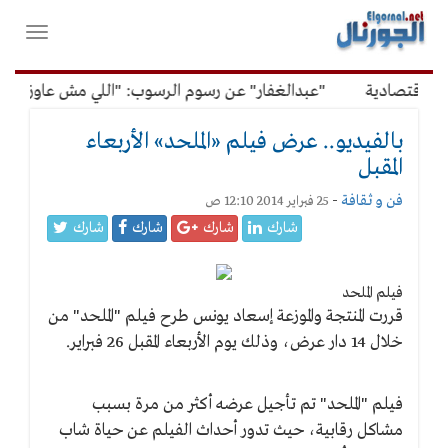
لقائمة
فتح
لرئيسية
واغلاق
القائمة
لاقتصادية
"عبدالغفار" عن رسوم الرسوب: "اللي مش عاوز يتعلم
بالفيديو.. عرض فيلم «الملحد» الأربعاء
المقبل
فن و ثقافة
-
25 فبراير 2014 12:10 ص
شارك
شارك
شارك
شارك
فيلم الملحد
قررت المنتجة والموزعة إسعاد يونس طرح فيلم "الملحد" من
خلال 14 دار عرض، وذلك يوم الأربعاء المقبل 26 فبراير.
فيلم "الملحد" تم تأجيل عرضه أكثر من مرة بسبب
مشاكل رقابية، حيث تدور أحداث الفيلم عن حياة شاب