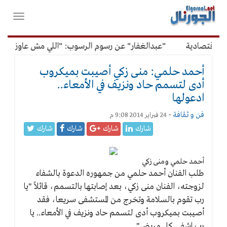
لقائمة
فتح
لرئيسية
واغلاق
القائمة
لاقتصادية
"عبدالغفار" عن رسوم الرسوب: "اللي مش عاوز يتعلم
أحمد حلمي: منى زكي أصيبت بميكروب
أدى لتسمم حاد ونزيف في الأمعاء..
ادعولها
فن و ثقافة
-
24 فبراير 2014 9:08 م
شارك
شارك
شارك
شارك
أحمد حلمي ومنى زكي
طلب الفنان أحمد حلمي من جمهوره الدعوة بالشفاء
لزوجته، الفنان منى زكي، بعد إصابتها بالتسمم، قائلاً "يا
رب تقوم بالسلامة وتخرج من المستشفى سريعا، فقد
أصيبت بميكروب أدى لتسمم حاد ونزيف في الأمعاء.. يا
رب اشفي كل مريض".