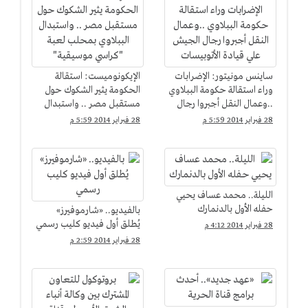
ساينس مونيتور: الإضرابات
الإيكونوميست: استقالة
وراء استقالة حكومة الببلاوي
الحكومة يثير الشكوك حول
..وعمال النقل أجبروا رجال
مستقبل مصر .. واستبدال
الجيش علي قيادة
الببلاوي بمحلب لعبة
28 فبراير 2014 5:59 م
28 فبراير 2014 5:59 م
الأتوبيسات
"كراسي موسيقية"
الليلة.. محمد عساف يحيي
حفله الأول بالدنمارك
بالفيديو.. «شارموفيرز»
يُطلق أول فيديو كليب رسمي
28 فبراير 2014 4:12 م
28 فبراير 2014 2:59 م