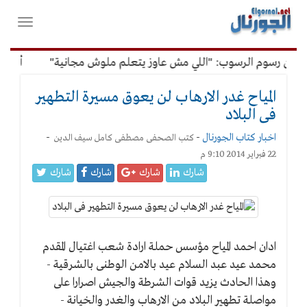
لقائمة
فتح
لرئيسية
واغلاق
القائمة
عن رسوم الرسوب: "اللي مش عاوز يتعلم ملوش مجانية"
أمين الإ
المياح غدر الارهاب لن يعوق مسيرة التطهير
فى البلاد
اخبار كتاب الجورنال
-
-
كتب
الصحفى مصطفى كامل سيف الدين
22 فبراير 2014 9:10 م
شارك
شارك
شارك
شارك
المياح
غدر
ادان احمد المياح مؤسس حملة ارادة شعب اغتيال المقدم
الارهاب
محمد عيد عبد السلام عيد بالامن الوطنى بالشرقية -
لن
يعوق
وهذا الحادث يزيد قوات الشرطة والجيش اصرارا على
مسيرة
مواصلة تطهير البلاد من الارهاب والغدر والخيانة -