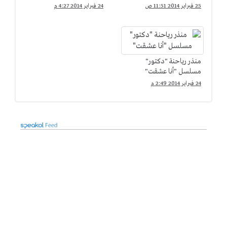
25 فبراير 2014 11:51 ص
24 فبراير 2014 4:27 م
منذر رياحنة "دكتور"
مسلسل "أنا عشقت"
24 فبراير 2014 2:49 م