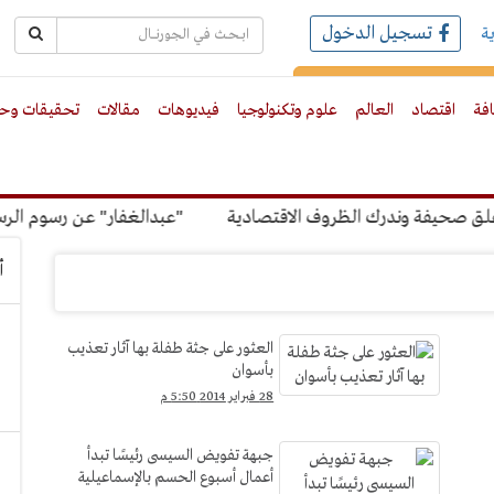
تسجيل الدخول
ة
رك بالبريد الالكترونى
افة
اقتصاد
العالم
علوم وتكنولوجيا
فيديوهات
مقالات
تحقيقات وحو
يفة وندرك الظروف الاقتصادية
"عبدالغفار" عن رسوم الرسوب: "
أ
العثور على جثة طفلة بها آثار تعذيب
بأسوان
28 فبراير 2014 5:50 م
جبهة تفويض السيسى رئيسًا تبدأ
أعمال أسبوع الحسم بالإسماعيلية