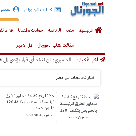
الجورنال
العضوي
كتـــابات الجـــــورنال
نت
لقائمة
إشت
مصر
الرياضة
حوادث وقضايا
فن و ثق
الرئيسية
لرئيسية
مقالات كتاب الجورنال
كل الاخبار
اخر الأخبار:
خالد ميري: لن نتخذ أي قرار يؤدي إلى غلق صح
مصر
&gt;
اخبار المحافظات فى مصر
المحافظات
خطة لرفع كفاءة محاور الطرق
الرئيسية بالسويس بتكلفة 120
مليون جنيه
28 فبراير 2014 5:50 م