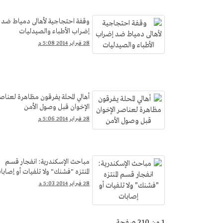
وقفة احتجاجية لأهالى دمياط ضد
إضراب الأطباء والصيدليات
28 فبراير 2014 5:08 م
أهالي المحلة يفرقون مظاهرة لعناص
الإخوان قبل وصول الأمن
28 فبراير 2014 5:06 م
مباحث الإسكندرية: انفجار قسم
المنتزه "فشنك" ولا تلفيات أو إصابا
28 فبراير 2014 5:03 م
1 من 210 صفحة