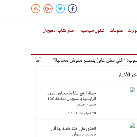
ارات
منوعات
شئون سياسية
اخبار كتاب الجورنال
اللي مش عاوز يتعلم ملوش مجانية"
أمين الإدارة المحلية: معظم
خر الأخبار
خطة لرفع كفاءة محاور الطرق
الرئيسية بالسويس بتكلفة 120
مليون جنيه
28 فبراير 2014 5:50 م
العثور على جثة طفلة بها آثار
تعذيب بأسوان