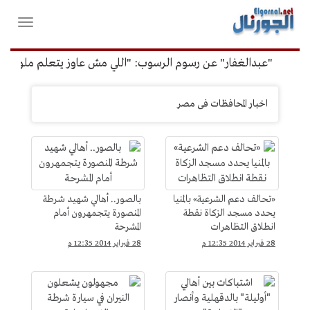
لقائمة
فتح
لرئيسية
واغلاق
القائمة
"عبدالغفار" عن رسوم الرسوب: "اللي مش عاوز يتعلم ملوش مجا
مصر
اخبار المحافظات فى مصر
&gt;
المحافظات
«تحالف دعم الشرعية» بالمنيا
بالصور.. أهالي شهيد شرطة
يحدد ‏مسجد الزكاة نقطة
المنصورة يتجمهرون أمام
انطلاق التظاهرات
المشرحة
28 فبراير 2014 12:35 م
28 فبراير 2014 12:35 م