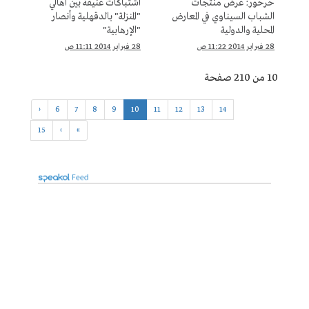
حرحور: عرض منتجات
اشتباكات عنيفة بين أهالي
الشباب السيناوي في المعارض
"المنزلة" بالدقهلية وأنصار
المحلية والدولية
"الإرهابية"
28 فبراير 2014 11:22 ص
28 فبراير 2014 11:11 ص
10 من 210 صفحة
‹
6
7
8
9
10
11
12
13
14
15
›
»