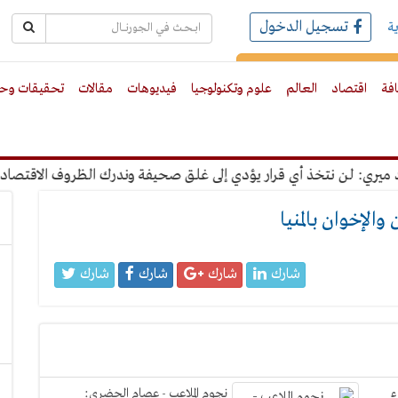
تسجيل الدخول
ة
رك بالبريد الالكترونى
افة
اقتصاد
العالم
علوم وتكنولوجيا
فيديوهات
مقالات
تحقيقات وحو
: لن نتخذ أي قرار يؤدي إلى غلق صحيفة وندرك الظروف الاقتصادية
لإخوان بالمنيا
شارك
شارك
شارك
شارك
ء
نجوم الملاعب - عصام الحضرى: