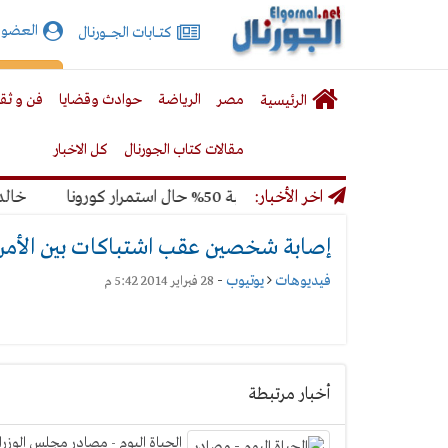
الجورنال
العضوي
كتـــابات الجـــــورنال
نت
لقائمة
إشت
مصر
الرياضة
حوادث وقضايا
فن و ثق
الرئيسية
لرئيسية
مقالات كتاب الجورنال
كل الاخبار
اهير المونديال بنسبة 50% حال استمرار كورونا
اخر الأخبار:
خالد ميري
إصابة شخصين عقب اشتباكات بين الأمن وا
فيديوهات
يوتيوب
-
28 فبراير 2014 5:42 م
أخبار مرتبطة
الحياة اليوم - مصادر مجلس الوزرا