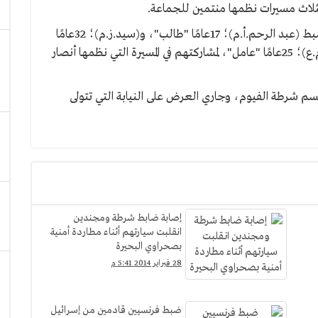
ثلاث مسيرات نظمها منتمين للجماعة.
تلقى مدير الأمن اللواء الشافعي حسن، إخطارًا عن ضبط (عبد الرحم.أ.م)؛ 17عامًا "طالب"، و(سيد.ز.م)؛ 32عامًا
"عامل"، وبحوزته قنبلة يدوية بدائية الصنع، و(على.م.ع)؛ 25عامًا "عامل"، لمشاركتهم في المسيرة التي نظمها أنصار
لواقعة برقم 2155 لسنة 2014 إدارى قسم شرطة الفيوم، وجاري العرض على النيابة التي تتولى
إصابة ضابط شرطة ومجندين
انقلبت سيارتهم أثناء مطاردة أمنية
بصحراوي البحيرة
28 فبراير 2014 5:41 م
ضبط فرنسيين قادمين من إسرائيل