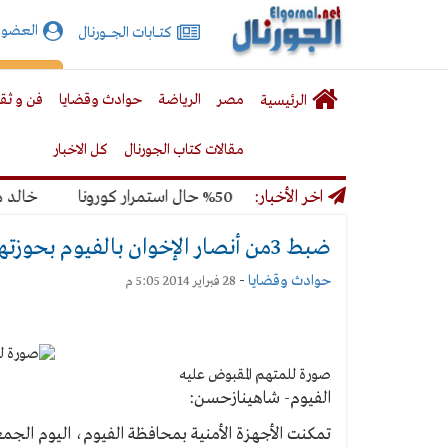
الجورنال
العضوي
كتـــابات الجـــــورنال
نت
لقائمة
إشت
مصر
الرياضة
حوادث وقضايا
فن و ثق
الرئيسية
لرئيسية
مقالات كتاب الجورنال
كل الاخبار
ير المونديال بنسبة 50% حال استمرار كورونا
اخر الأخبار:
خالد ميري:
ضبط 3من أنصار الإخوان بالفيوم بحوزتهم قنبلة بدائية الصنع
حوادث وقضايا
-
28 فبراير 2014 5:05 م
صورة للمتهم المقبوض عليه
الفيوم- شاهينازحسن: