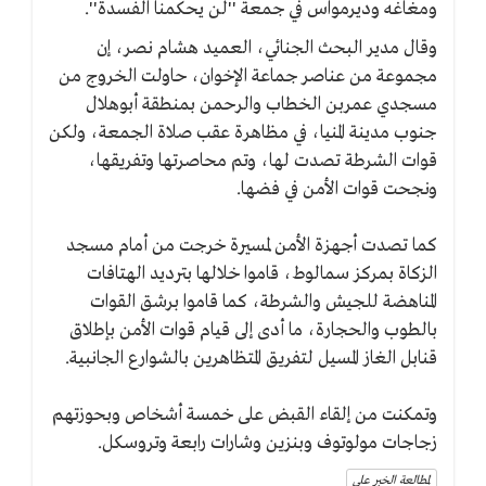
ومغاغه وديرمواس في جمعة ''لن يحكمنا الفسدة''.
وقال مدير البحث الجنائي، العميد هشام نصر، إن
مجموعة من عناصر جماعة الإخوان، حاولت الخروج من
مسجدي عمربن الخطاب والرحمن بمنطقة أبوهلال
جنوب مدينة المنيا، في مظاهرة عقب صلاة الجمعة، ولكن
قوات الشرطة تصدت لها، وتم محاصرتها وتفريقها،
ونجحت قوات الأمن في فضها.
كما تصدت أجهزة الأمن لمسيرة خرجت من أمام مسجد
الزكاة بمركز سمالوط، قاموا خلالها بترديد الهتافات
المناهضة للجيش والشرطة، كما قاموا برشق القوات
بالطوب والحجارة، ما أدى إلى قيام قوات الأمن بإطلاق
قنابل الغاز المسيل لتفريق المتظاهرين بالشوارع الجانبية.
وتمكنت من إلقاء القبض على خمسة أشخاص وبحوزتهم
زجاجات مولوتوف وبنزين وشارات رابعة وتروسكل.
لمطالعة الخبر على