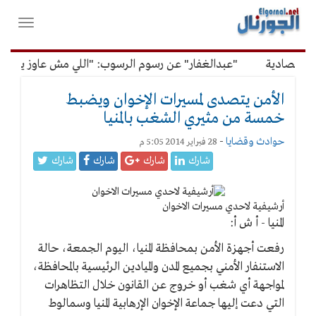
لقائمة
فتح
لرئيسية
واغلاق
القائمة
قتصادية
"عبدالغفار" عن رسوم الرسوب: "اللي مش عاوز يتعلم م
الأمن يتصدى لمسيرات الإخوان ويضبط
خمسة من مثيري الشغب بالمنيا
حوادث وقضايا
-
28 فبراير 2014 5:05 م
شارك
شارك
شارك
شارك
أرشيفية لاحدي مسيرات الاخوان
المنيا - أ ش أ:
رفعت أجهزة الأمن بمحافظة المنيا، اليوم الجمعة، حالة
الاستنفار الأمني بجميع المدن والميادين الرئيسية بالمحافظة،
لمواجهة أي شغب أو خروج عن القانون خلال التظاهرات
التي دعت إليها جماعة الإخوان الإرهابية المنيا وسمالوط