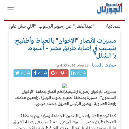
لقائمة
فتح
لرئيسية
واغلاق
القائمة
اقتصادية
"عبدالغفار" عن رسوم الرسوب: "اللي مش عاوز يتعلم
مسيرات لأنصار "الإخوان" بالعياط وأطفيح
يتسبب في إصابة طريق مصر – أسيوط
بـ"الشلل"
حوادث وقضايا
-
28 فبراير 2014 4:53 م
شارك
شارك
شارك
شارك
مسيرات للإخوان (صورة ارشيفية)
نظم أنصار جماعة "الإخوان
المسلمون"، مسيرة بمنطقة أطفيح جنوب الجيزة، رافعين علامات
رابعة العدوية، وصور الرئيس المعزول محمد مرسي.
كما تجمع العشرات من المنتمين للجماعة ومؤيديهم بمنطقة
العياط بطريق مصر – أسيوط الزراعي، مما تسبب فى إصابة الطريق
بشلل مرورى، وقام قائدو السيارات باتخاذ طرق بديلة من داخل