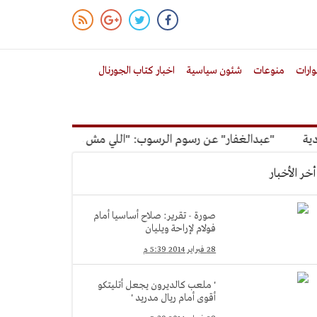
ارات
منوعات
شئون سياسية
اخبار كتاب الجورنال
"عبدالغفار" عن رسوم الرسوب: "اللي مش عاوز يتعلم ملوش مجاني
أخر الأخبار
صورة - تقرير: صلاح أساسيا أمام
فولام لإراحة ويليان
28 فبراير 2014 5:39 م
' ملعب كالديرون يجعل أتليتكو
أقوى أمام ريال مدريد '