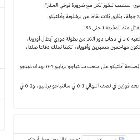
مور، سنلعب للفوز لكن مع ضرورة توخي الحذر".
 الدقيقة 1 حتى 93".
وتعليقا عن الفوز الكاسح للريال على شالكه الألماني بملعبه 6-1 في ذهاب دور الـ16 من بطولة دوري أبطال أوروبا،
يملكون مهاجمين متميزين وأقوياء، لكننا نملك دفاعا صلدا،
يذكر أن لقاء الذهاب في الليجا بالجولة السابعة انتهى لمصلحة أتلتيكو على ملعب سانتياجو برنابيو 1-0 بهدف دييجو
لكن الريال نجح في تجريد أتلتيكو من لقب كأس الملك بعد فوزين في نصف النهائي 3-0 في سانتياجو برنابيو، و2-0 في
' ملعب كالديرون يجعل أتليتكو