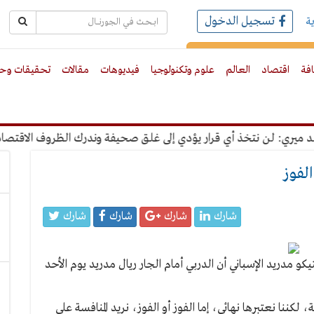
تسجيل الدخول
ة
رك بالبريد الالكترونى
افة
اقتصاد
العالم
علوم وتكنولوجيا
فيديوهات
مقالات
تحقيقات وحو
ي: لن نتخذ أي قرار يؤدي إلى غلق صحيفة وندرك الظروف الاقتصادية
الفوز
شارك
شارك
شارك
شارك
تيكو مدريد الإسباني أن الدربي أمام الجار ريال مدريد يوم الأحد
كننا نعتبرها نهائي، إما الفوز أو الفوز، نريد المنافسة على