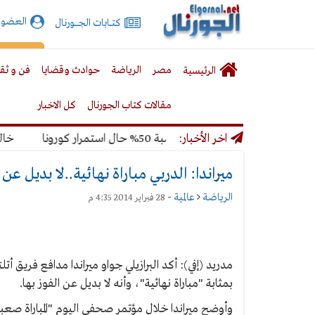
الجورنال
العضوي
كتـــابات الجـــــورنال
نت
لقائمة
إشت
مصر
الرياضة
حوادث وقضايا
فن و ثق
الرئيسية
لرئيسية
مقالات كتاب الجورنال
كل الاخبار
اخر الأخبار:
ماهير المونديال بنسبة 50% حال استمرار كورونا
خالد مير
ميراندا: الدربي مباراة نهائية..لا بديل عن 
الرياضة
عالمية
-
28 فبراير 2014 4:35 م
مدريد (إفي): أكد البرازيلي جواو ميراندا مدافع فريق أتل
بمثابة "مباراة نهائية"، وأنه لا بديل عن الفوز بها.
وأوضح ميراندا خلال مؤتمر صحفي اليوم "المباراة صعبة، ل