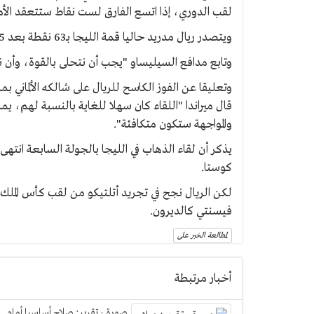
لقب الدوري، إذا اتسع الفارق لست نقاط ستتعقد الأ
ويتصدر ريال مدريد حاليا قمة الليجا بـ63 نقطة بعد 25 جولة، بفارق ثلاث نقاط عن برشلونة وأتلتيكو.
وتابع مدافع السيليساو "يجب أن نتحلى بالقوة، وأن نقاتل منذ
قال ميراندا "اللقاء كان سهلا للغاية بالنسبة لهم، 
والمواجهة ستكون متكافئة".
كوستا.
فيسنتي كالديرون.
لمطالعة الخبر على
أخبار مرتبطة
صورة - تقرير: صلاح أساسيا أمام