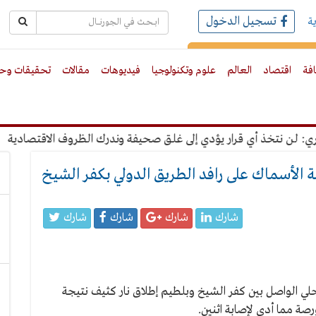
تسجيل الدخول
ة
رك بالبريد الالكترونى
افة
اقتصاد
العالم
علوم وتكنولوجيا
فيديوهات
مقالات
تحقيقات وحو
ن نتخذ أي قرار يؤدي إلى غلق صحيفة وندرك الظروف الاقتصادية
"
الأسماك على رافد الطريق الدولي بكفر الشيخ
شارك
شارك
شارك
شارك
لي الواصل بين كفر الشيخ وبلطيم إطلاق نار كثيف نتيجة
ة مما أدى لإصابة اثنين.