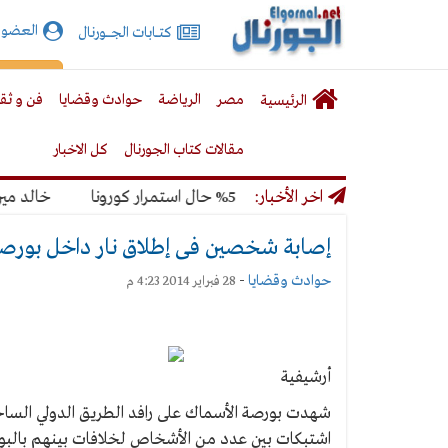
الجورنال
العضوي
كتـــابات الجـــــورنال
نت
لقائمة
إشت
مصر
الرياضة
حوادث وقضايا
فن و ثق
الرئيسية
لرئيسية
مقالات كتاب الجورنال
كل الاخبار
المونديال بنسبة 50% حال استمرار كورونا
اخر الأخبار:
خالد ميري: ل
إصابة شخصين فى إطلاق نار داخل بورصة 
حوادث وقضايا
-
28 فبراير 2014 4:23 م
أرشيفية
شهدت بورصة الأسماك على رافد الطريق الدولي الساح
اشتبكات بين عدد من الأشخاص لخلافات بينهم بالبورص