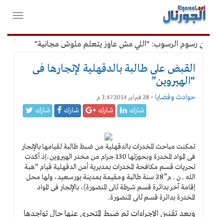
لقائمة
فتح
لرئيسية
واغلاق
القائمة
عن رسوم الرسوب: "اللي مش عاوز يتعلم ملوش مجانية"
أمين ال
القبض على طالبة بالدقهلية لإتجارها فى
“الهيروين”
حوادث وقضايا
-
28 فبراير 2014 3:47 م
شارك
شارك
شارك
شارك
تمكنت مباحث المخدرات بالدقهلية من ضبط طالبة لقيامها بالإتجار
فى المواد المخدرة وبحوزتها 130 جرام من مخدر الهيروين،إذ أكدت
تحريات قسم مكافحة المخدرات بمديرية أمن الدقهلية قيام “هبة
الله . ن . م”28 سنة طالبة ومقيمة بمدينة بورسعيد، ولها محل
إقامة آخر بدائرة قسم شرطة ثانى المنصورة)، بالإتجار فى المواد
المخدرة بدائرة قسم ثانى المنصورة.
وبعد تقنين الإجراءات تم ضبط المتحرى عنها حال تواجدها