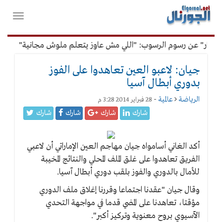
لقائمة
فتح
لرئيسية
واغلاق
القائمة
فار" عن رسوم الرسوب: "اللي مش عاوز يتعلم ملوش مجانية"
أمي
جيان: لاعبو العين تعاهدوا على الفوز
بدوري أبطال آسيا
الرياضة
عالمية
-
28 فبراير 2014 3:28 م
شارك
شارك
شارك
شارك
أكد الغاني أسامواه جيان مهاجم العين الإماراتي أن لاعبي
الفريق تعاهدوا على غلق الملف المحلي والنتائج المخيبة
للأمال بالدوري والفوز بلقب دوري أبطال آسيا.
وقال جيان "عقدنا اجتماعا وقررنا إغلاق ملف الدوري
مؤقتا، تعاهدنا على المضي قدما في مواجهة التحدي
الآسيوي بروح معنوية وتركيز أكبر".