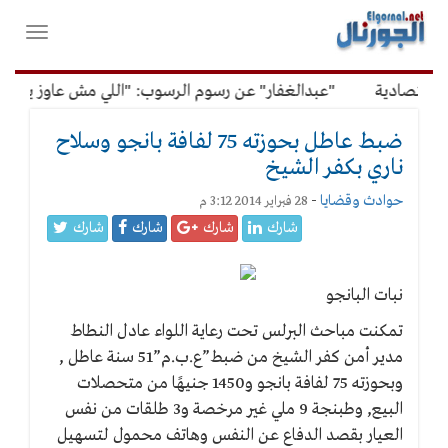
لقائمة
فتح
لرئيسية
واغلاق
القائمة
قتصادية
"عبدالغفار" عن رسوم الرسوب: "اللي مش عاوز يتعلم 
ضبط عاطل بحوزته 75 لفافة بانجو وسلاح
ناري بكفر الشيخ
حوادث وقضايا
-
28 فبراير 2014 3:12 م
شارك
شارك
شارك
شارك
نبات البانجو
تمكنت مباحث البرلس تحت رعاية اللواء عادل النطاط
مدير أمن كفر الشيخ من ضبط”ع.ب.م”51 سنة عاطل ,
وبحوزته 75 لفافة بانجو و1450 جنيهًا من متحصلات
البيع, وطبنجة 9 ملي غير مرخصة و3 طلقات من نفس
العيار بقصد الدفاع عن النفس وهاتف محمول لتسهيل