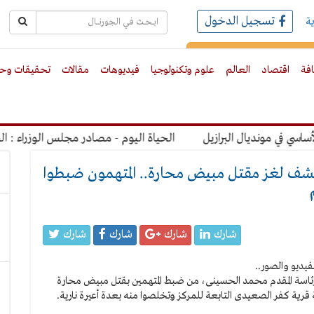
تسجيل الدخول
ة
رك بالبريد الالكترونى
افة
اقتصاد
العالم
علوم وتكنولوجيا
فيديوهات
مقالات
تحقيقات وحو
 مونديال البرازيل
الحياة اليوم - مصادر مجلس الوزراء : الحكومة بها 31 وزير بخلاف وزير الدفاع 17 منهم من حكومة 
كشف لغز مقتل مبيض محارة.. المتهمون ضبطوا
شارك
شارك
شارك
شارك
ئاسة المقدم محمد الحسينى، من ضبط المتهمين بقتل مبيض محارة