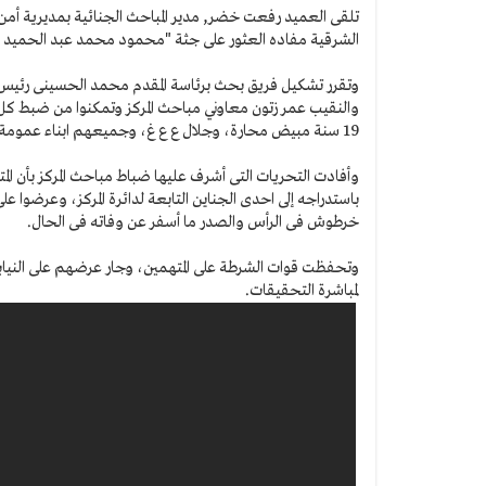
تلقى العميد رفعت خضر, مدير المباحث الجنائية بمديرية أ
الشرقية مفاده العثور على جثة "محمود محمد عبد الحميد مصطفى" 23 سنة مبيض محارة بشركة مقا
وتقرر تشكيل فريق بحث برئاسة المقدم محمد الحسينى رئيس م
19 سنة مبيض محارة، وجلال ع ع غ، وجميعهم ابناء عمومة، وبحوزتهم 2 فرد خرطوش، وعدد من الطلقات.
وأفادت التحريات التى أشرف عليها ضباط مباحث المركز بأن ا
باستدراجه إلى احدى الجناين التابعة لدائرة المركز، وعرضوا على
خرطوش فى الرأس والصدر ما أسفر عن وفاته فى الحال.
وتحفظت قوات الشرطة على المتهمين، وجار عرضهم على النيابة
لمباشرة التحقيقات.