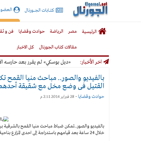
الجورنال
العضوي
كتـــابات الجـــــورنال
نت
لقائمة
إشت
مصر
الرياضة
حوادث وقضايا
فن و ثق
الرئيسية
لرئيسية
مقالات كتاب الجورنال
كل الاخبار
 أصحاب عقارات محظورة
اخر الأخبار:
«ديل بوسكي» لم يقرر بعد حارسه الأساسي في
بالفيديو والصور.. مباحث منيا القمح ت
القتيل فى وضع مخل مع شقيقة أحدهم
حوادث وقضايا
-
28 فبراير 2014 2:51 م
بالفيديو والصور..
تمكن ضباط مباحث منيا القمح بالشرقية بر
خلال 24 ساعة بعد قيامهم باستدراجة إلى احدى المزارع بناحية قرية كفر الصعيدى التابعة للمركز وتخلصوا منه بعدة أعيرة نارية.