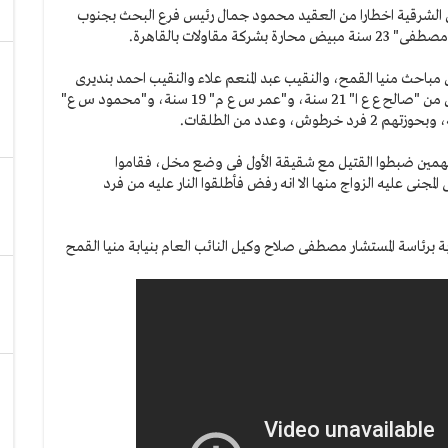
من الشرقية اخطارا من العقيد محمود جمال رئيس فرع البحث بجنوب
ولات بالقاهرة.
باحث منيا القمح، والنقيب عبد المنعم علاء والنقيب احمد بنديرى
والنقيب عمر زتون معاوني مباحث المركز وتمكنوا من ضبط كل من "صالح ع ع ا" 21 سنة، و"عمر س ع م" 19 سنة، و"محمود س ع"
لمتهمين ضبطوا القتيل مع شقيقة الأول فى وضع مخل، فقاموا
 المجنى عليه الزواج منها الا انه رفض فأطلقوا النار عليه من فرد
 برئاسة المستشار مصطفى صلاح وكيل النائب العام بنيابة منيا القمح