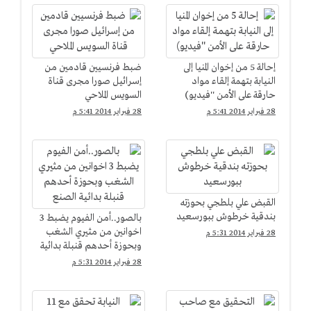
إحالة 5 من إخوان المنيا إلى
ضبط فرنسيين قادمين من
النيابة بتهمة إلقاء مواد
إسرائيل صورا مجرى قناة
حارقة على الأمن ''فيديو)
السويس الملاحي
28 فبراير 2014 5:41 م
28 فبراير 2014 5:41 م
القبض علي بلطجي بحوزته
بندقية خرطوش ببورسعيد
بالصور..أمن الفيوم يضبط 3
اخوانين من مثيري الشغب
28 فبراير 2014 5:31 م
وبحوزة أحدهم قنبلة بدائية
الصنع
28 فبراير 2014 5:31 م