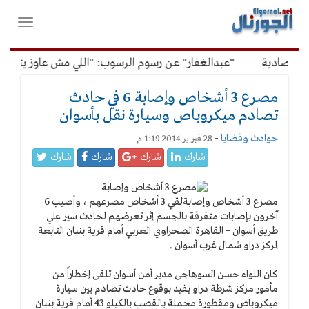
لقائمة
فتح
لرئيسية
واغلاق
القائمة
قتصادية
"عبدالغفار" عن رسوم الرسوب: "اللي مش عاوز يتعلم م
مصرع 3 أشخاص وإصابة 6 في حادث
تصادم ميكروباص وسيارة نقل بأسوان
حوادث وقضايا
-
28 فبراير 2014 1:19 م
شارك
شارك
شارك
شارك
مصرع 3 أشخاص وإصابة
لقي 3 أشخاص مصرعهم ، وأصيب 6
آخرون بإصابات متفرقة بالجسم إثر تعرضهم لحادث سير علي
طريق أسوان – القاهرة الصحراوي الغربي أمام قرية بنبان التابعة
لمركز دراو شمال غرب أسوان .
كان اللواء حسن السوهاجى مدير أمن أسوان تلقى إخطاراً من
مأمور مركز شرطة دراو يفيد بوقوع حادث تصادم بين سيارة
ميكروباص ومقطورة محملة بالقصب بالكيلو 43 أمام قرية بنبان