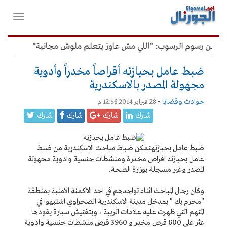
لقائمة
فتح
لرئيسية
واغلاق
القائمة
 عن رسوم الرسوب: "اللي مش عاوز يتعلم ملوش مجانية"
أمين ا
ضبط عامل بحيازته أقراصاً مخدراً وأدوية
مجهولة المصدر بالاسكندرية
حوادث وقضايا
-
28 فبراير 2014 12:56 م
شارك
شارك
شارك
شارك
ضبط عامل بحيازته
تمكن ضباط مباحث الاسكندرية من ضبط
عامل بحيازته اقراص مخدرة ومنشطات جنسية وادوية مجهولة
المصدر وغير مسجلة بوزارة الصحة.
وكان رجال المباحث اثناء تواجدهم في احد الاكمنة الامنية بمنطقة
"محرم بك " بمدخل مدينة الاسكندرية الصحراوي اشتبهوا في
المتهم التي ظهرت عليه علامات الريبة ، وبتفتيش سيارة يقودها
عثر علي 600 قرص مخدر و 3960 قرص منشطات جنسية وادوية