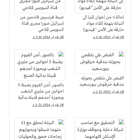
إحالة 5 من إخوان المنيا إلى
ضبط فرنسيين قادمين من
النيابة بتهمة إلقاء مواد
إسرائيل صورا مجرى قناة
حارقة على الأمن ''فيديو)
السويس الملاحي
28 فبراير 2014 5:41 م
28 فبراير 2014 5:41 م
القبض علي بلطجي بحوزته
بندقية خرطوش ببورسعيد
بالصور..أمن الفيوم يضبط 3
اخوانين من مثيري الشغب
28 فبراير 2014 5:31 م
وبحوزة أحدهم قنبلة بدائية
الصنع
28 فبراير 2014 5:31 م