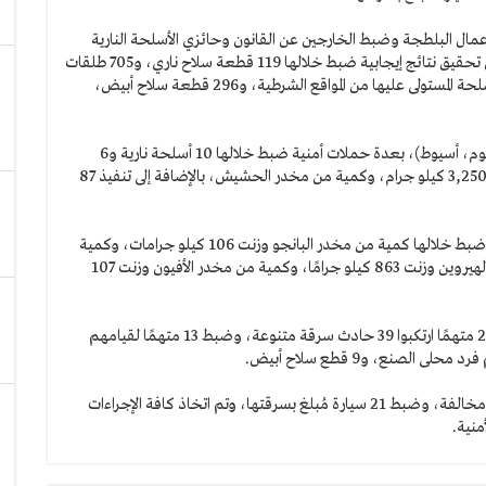
عمال البلطجة وضبط الخارجين عن القانون وحائزي الأسلحة النارية
والبيضاء، وإحكام السيطرة الأمنية، حيث أسفرت الجهود عن تحقيق نتائج إيجابية ضبط خلالها 119 قطعة سلاح ناري، و705 طلقات
نارية مختلفة الأعيرة، و35 طلقة نارية مختلفة الأعيرة من الأسلحة المستولى عليها من المواقع الشرطية، و296 قطعة سلاح أبيض،
كما تم استهداف 6 بؤر إجرامية بمديريات أمن (الدقهلية، الفيوم، أسيوط)، بعدة حملات أمنية ضبط خلالها 10 أسلحة نارية و6
طلقات نارية مختلفة الأعيرة، وكمية من مخدر البانجو وزنت 3,250 كيلو جرام، وكمية من مخدر الحشيش، بالإضافة إلى تنفيذ 87
كما نجحت الحملات فى ضبط 242 متهمًا في قضايا مخدرات ضبط خلالها كمية من مخدر البانجو وزنت 106 كيلو جرامات، وكمية
من مخدر الحشيش وزنت 3 كيلو جرامات، وكمية من مخدر الهيروين وزنت 863 كيلو جرامًا، وكمية من مخدر الأفيون وزنت 107
كما أسفرت الحملات عن ضبط 8 تشكيلات عصابية، ضمت 23 متهمًا ارتكبوا 39 حادث سرقة متنوعة، وضبط 13 متهمًا لقيامهم
لصنع، و9 قطع سلاح أبيض.
وتم تنفيذ 24543 حكمًا قضائيًا متنوعًا، و1344 دراجة بخارية مخالفة، وضبط 21 سيارة مُبلغ بسرقتها، وتم اتخاذ كافة الإجراءات
منية.