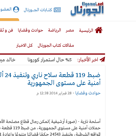
الجورنال
العضوي
كتـــابات الجـــــورنال
نت
لقائمة
إشت
مصر
الرياضة
حوادث وقضايا
فن و ثق
الرئيسية
لرئيسية
مقالات كتاب الجورنال
كل الاخبار
لمونديال بنسبة 50% حال استمرار كورونا
اخر الأخبار:
خالد ميري: لن
أمنية على مستوى الجمهورية
حوادث وقضايا
-
28 فبراير 2014 12:38 م
أسلحة نارية - (صورة أرشيفية )
تمكن رجال قطاع مصلحة الأمن 
المواقع الشرطية، وتنفيذ 24543 حكمًا قضائيًا متنوعًا وإعادة 21 سيارة مبلغ بسرقتها.