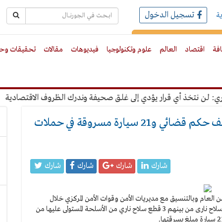
تسجيل الدخول
ة
رك بالبريد الالكترونى
افة
اقتصاد
العالم
علوم وتكنولوجيا
فيديوهات
مقالات
تحقيقات وحو
 نتخذ أي قرار يؤدي إلى غلق صحيفة وندرك الظروف الاقتصادية
"ع
ضبط 119 قطعة سلاح ناري وتنفيذ 24 ألف حكم قضائي و21 سيارة مسروقة في حملات
شارك
شارك
شارك
شارك
العام وبالتنسيق مع مديريات الأمن وقوات الأمن المركزي خلال
حملات أمنية على مستوى الجمهورية، من ضبط 119 قطعة سلاح نارى من بينهم 3 قطع سلاح ناري من الأسلحة المستولى عليها من