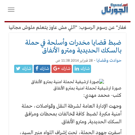
لقائمة
فتح
لرئيسية
واغلاق
القائمة
الغفار" عن رسوم الرسوب: "اللي مش عاوز يتعلم ملوش مجانية"
ضبط قضايا مخدرات وأسلحة في حملة
بالسكك الحديدية ومترو الأنفاق
حوادث وقضايا
-
28 فبراير 2014 11:38 ص
شارك
شارك
شارك
شارك
صورة ارشيفية لحملة امنية بمترو الأنفاق
كتب- محمد مهدي:
وجهت الإدارة العامة لشرطة النقل والمواصلات، حملة
أمنية مكبرة لضبط كافة المخالفات بمحطات ومرافق
السكك الحديدية, ومترو الأنفاق.
أسفرت جهود الحملة، تحت إشراف اللواء منير السيد،