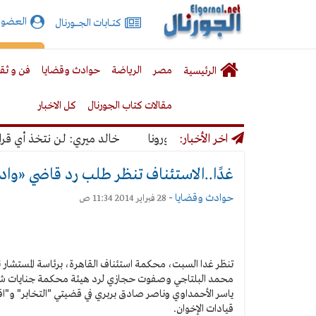
الجورنال
العضوي
كتـــابات الجـــــورنال
نت
لقائمة
إشت
مصر
الرياضة
حوادث وقضايا
فن و ثق
الرئيسية
لرئيسية
مقالات كتاب الجورنال
كل الاخبار
مرار كورونا
اخر الأخبار:
خالد ميري: لن نتخذ أي قرار يؤ
غدًا..الاستئناف تنظر طلب رد قاضي «واد
حوادث وقضايا
-
28 فبراير 2014 11:34 ص
محمد البلتاجي وصفوت حجازي لرد هيئة محكمة جنايات شمال
قيادات الإخوان.