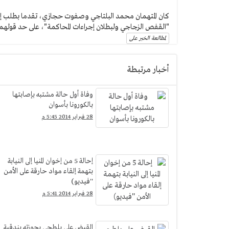
كان المتهمان محمد البلتاجي وصفوت حجازي، تقدما بطلب إلى
"القفص الزجاجي ولبطلان إجراءات المحاكمة"، على حد قولهما
لمطالعة الخبر على
أخبار مرتبطة
وفاة أول حالة مشتبه بإصابتها
بالكورونا بأسوان
28 فبراير 2014 5:45 م
إحالة 5 من إخوان المنيا إلى النيابة
بتهمة إلقاء مواد حارقة على الأمن
''فيديو)
28 فبراير 2014 5:41 م
القبض علي بلطجي بحوزته بندقية