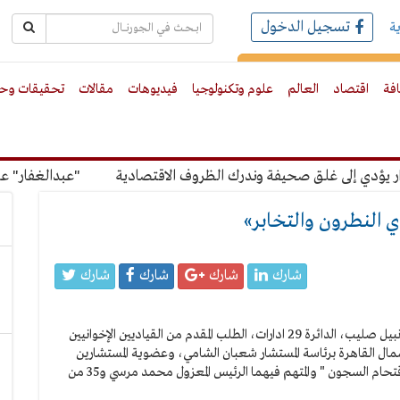
تسجيل الدخول
ة
رك بالبريد الالكترونى
افة
اقتصاد
العالم
علوم وتكنولوجيا
فيديوهات
مقالات
تحقيقات وحو
دي إلى غلق صحيفة وندرك الظروف الاقتصادية
"عبدالغفار" عن رس
ي النطرون والتخابر»
شارك
شارك
شارك
شارك
تنظر غدا السبت، محكمة استئناف القاهرة، برئاسة المستشار نبيل صليب، الدائرة 29 ادارات، الطلب المقدم من القياديين الإخوانيين
 القاهرة برئاسة المستشار شعبان الشامي، وعضوية المستشارين
ياسر الأحمداوي وناصر صادق بربري في قضيتي "التخابر" و"اقتحام السجون " والمتهم فيهما الرئيس المعزول محمد مرسي و35 من